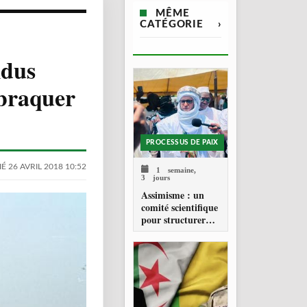
MÊME
CATÉGORIE
›
idus
 braquer
PROCESSUS DE PAIX
É 26 AVRIL 2018 10:52
1 semaine,
3 jours
Assimisme : un
comité scientifique
pour structurer
une doctrine de la
refondation