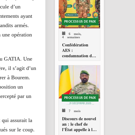
icule d’un
ontements ayant
PROCESSUS DE PAIX
andits armés.
6 mois,
 à une opération
4 semaines
Confédération
AES :
condamnation de
t du GATIA. Une
l’action militaire
américaine au
re, il s’agit d’un
Venezuela
trer à Bourem.
position un
tercepté par un
PROCESSUS DE PAIX
7 mois
Discours de nouvel
 qui assurait la
an : le chef de
l’État appelle à la
tués sur le coup.
consolidation en