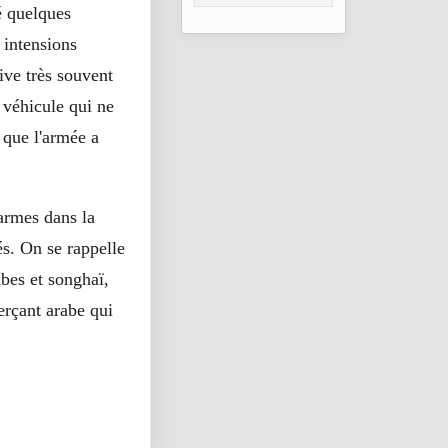
é quelques
2026
 intensions
ive très souvent
 véhicule qui ne
 que l'armée a
 armes dans la
s. On se rappelle
abes et songhaï,
erçant arabe qui