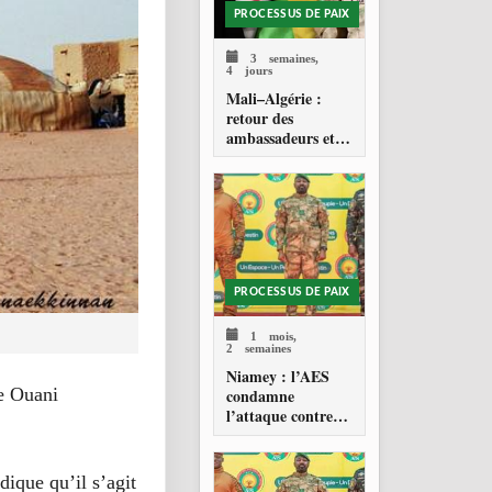
PROCESSUS DE PAIX
3 semaines,
4 jours
Mali–Algérie :
retour des
ambassadeurs et
réouverture des
espaces aériens
PROCESSUS DE PAIX
1 mois,
2 semaines
Niamey : l’AES
de Ouani
condamne
l’attaque contre
l’aéroport Diori
Hamani
dique qu’il s’agit