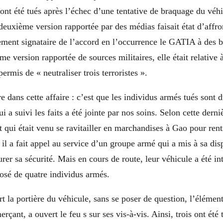
ont été tués après l’échec d’une tentative de braquage du véh
euxième version rapportée par des médias faisait état d’affr
ent signataire de l’accord en l’occurrence le GATIA à des b
ème version rapportée de sources militaires, elle était relative
ermis de « neutraliser trois terroristes ».
e dans cette affaire : c’est que les individus armés tués son
i a suivi les faits a été jointe par nos soins. Selon cette derniè
qui était venu se ravitailler en marchandises à Gao pour ren
 il a fait appel au service d’un groupe armé qui a mis à sa dis
rer sa sécurité. Mais en cours de route, leur véhicule a été in
é de quatre individus armés.
t la portière du véhicule, sans se poser de question, l’élément
çant, a ouvert le feu s sur ses vis-à-vis. Ainsi, trois ont été 