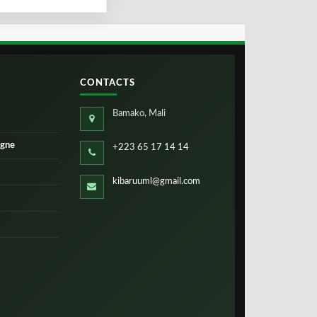
CONTACTS
Bamako, Mali
igne
+223 65 17 14 14
kibaruuml@gmail.com