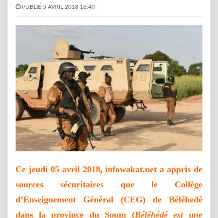
PUBLIÉ 5 AVRIL 2018 16:40
Ce jeudi 05 avril 2018, infowakat.net a appris de
sources sécuritaires que le Collège
d’Enseignement Général (CEG) de Béléhedé
dans la province du Soum (
Béléhédé est une