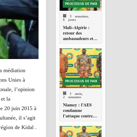
PROCESSUS DE PAIX
3 semaines,
6 jours
Mali–Algérie :
retour des
ambassadeurs et
réouverture des
espaces aériens
la médiation
ions Unies à
PROCESSUS DE PAIX
nale, l’opinion
1 mois,
2 semaines
et la
Niamey : l’AES
le 20 juin 2015 à
condamne
l’attaque contre
tanée, il s’agit
l’aéroport Diori
Hamani
région de Kidal .