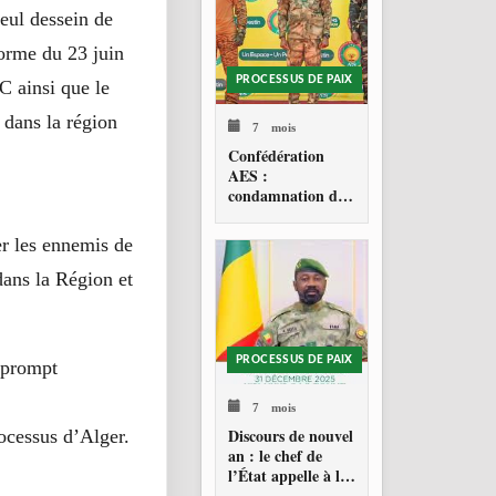
eul dessein de
orme du 23 juin
PROCESSUS DE PAIX
C ainsi que le
 dans la région
7 mois
Confédération
AES :
condamnation de
l’action militaire
américaine au
er les ennemis de
Venezuela
dans la Région et
PROCESSUS DE PAIX
 prompt
7 mois
Discours de nouvel
rocessus d’Alger.
an : le chef de
l’État appelle à la
consolidation en