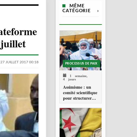
MÊME
CATÉGORIE
›
ateforme
uillet
27 JUILLET 2017 00:18
PROCESSUS DE PAIX
1 semaine,
4 jours
Assimisme : un
comité scientifique
pour structurer
une doctrine de la
refondation