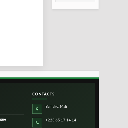
2026
CONTACTS
Bamako, Mali
igne
+223 65 17 14 14