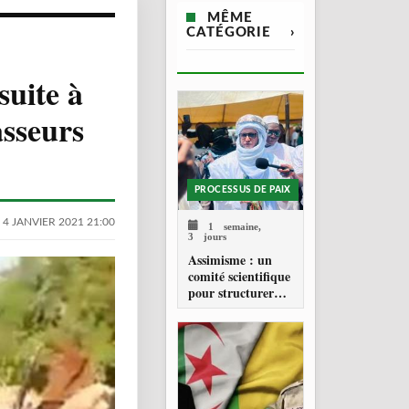
MÊME
CATÉGORIE
›
suite à
asseurs
PROCESSUS DE PAIX
 4 JANVIER 2021 21:00
1 semaine,
3 jours
Assimisme : un
comité scientifique
pour structurer
une doctrine de la
refondation