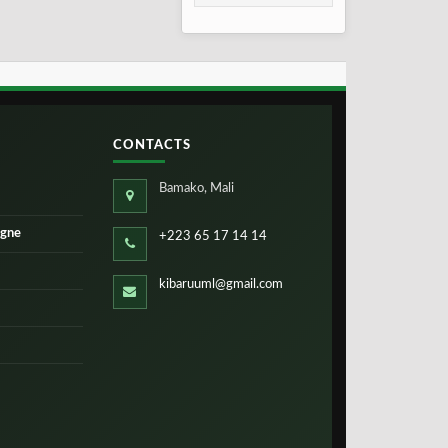
2026
CONTACTS
Bamako, Mali
igne
+223 65 17 14 14
kibaruuml@gmail.com