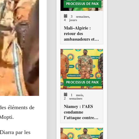
PROCESSUS DE PAIX
3 semaines,
4 jours
Mali–Algérie :
retour des
ambassadeurs et
réouverture des
espaces aériens
PROCESSUS DE PAIX
1 mois,
2 semaines
Niamey : l’AES
des éléments de
condamne
 Mopti.
l’attaque contre
l’aéroport Diori
Hamani
Diarra par les