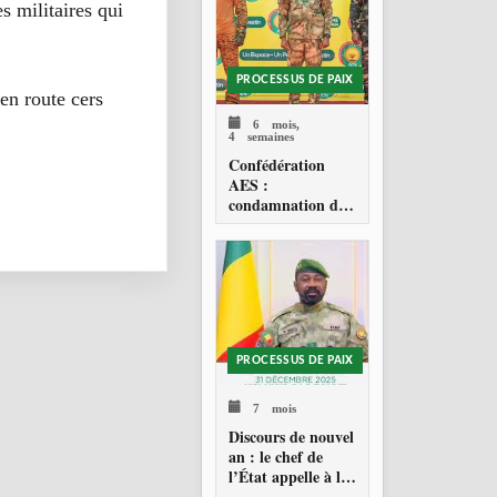
s militaires qui
PROCESSUS DE PAIX
 en route cers
6 mois,
4 semaines
Confédération
AES :
condamnation de
l’action militaire
américaine au
Venezuela
PROCESSUS DE PAIX
7 mois
Discours de nouvel
an : le chef de
l’État appelle à la
consolidation en