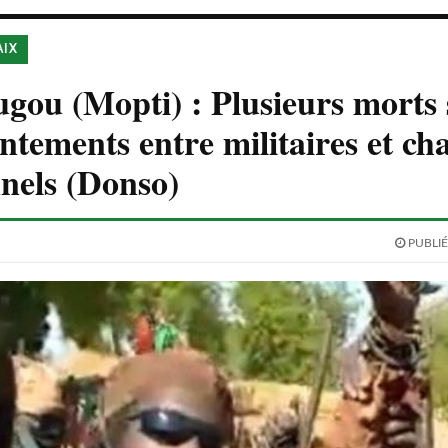
AIX
ou (Mopti) : Plusieurs morts 
ontements entre militaires et ch
nnels (Donso)
PUBLIÉ