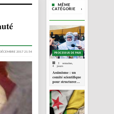
MÊME
CATÉGORIE
›
auté
DÉCEMBRE 2017 21:54
PROCESSUS DE PAIX
1 semaine,
4 jours
Assimisme : un
comité scientifique
pour structurer
une doctrine de la
refondation