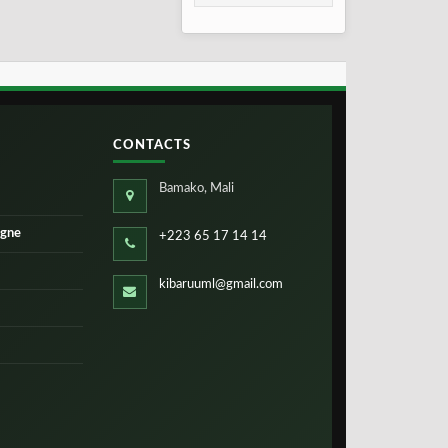
2026
CONTACTS
Bamako, Mali
igne
+223 65 17 14 14
kibaruuml@gmail.com