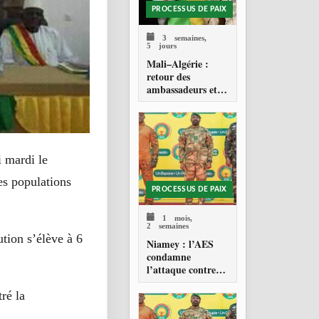
PROCESSUS DE PAIX
3 semaines,
5 jours
Mali–Algérie :
retour des
ambassadeurs et
réouverture des
espaces aériens
i mardi le
es populations
PROCESSUS DE PAIX
1 mois,
2 semaines
tion s’élève à 6
Niamey : l’AES
condamne
l’attaque contre
l’aéroport Diori
Hamani
ré la