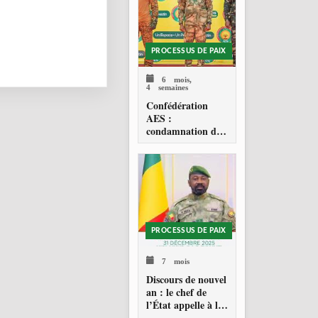
PROCESSUS DE PAIX
6 mois,
4 semaines
Confédération
AES :
condamnation de
l’action militaire
américaine au
Venezuela
PROCESSUS DE PAIX
7 mois
Discours de nouvel
an : le chef de
l’État appelle à la
consolidation en