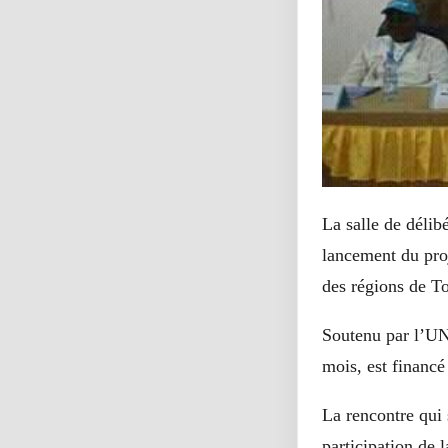
La salle de délib
lancement du proj
des régions de T
Soutenu par l’UN
mois, est financ
La rencontre qui 
participation de l