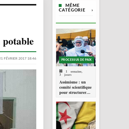
MÊME
CATÉGORIE
›
 potable
21 FÉVRIER 2017 18:46
PROCESSUS DE PAIX
1 semaine,
3 jours
Assimisme : un
comité scientifique
pour structurer
une doctrine de la
refondation