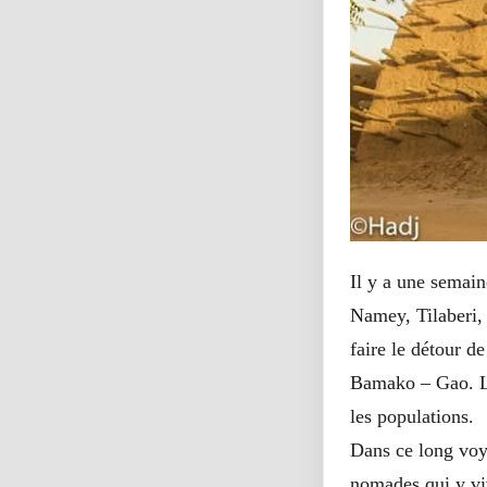
Il y a une semai
Namey, Tilaberi,
faire le détour d
Bamako – Gao. L’
les populations.
Dans ce long voya
nomades qui y vi