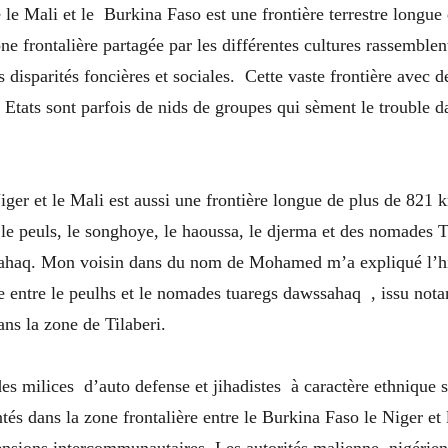
e le Mali et le Burkina Faso est une frontière terrestre longue
ne frontalière partagée par les différentes cultures rassemblen
s disparités foncières et sociales. Cette vaste frontière avec d
s Etats sont parfois de nids de groupes qui sèment le trouble da
iger et le Mali est aussi une frontière longue de plus de 821 
 peuls, le songhoye, le haoussa, le djerma et des nomades 
sahaq. Mon voisin dans du nom de Mohamed m’a expliqué l’hi
 entre le peulhs et le nomades tuaregs dawssahaq , issu nota
ns la zone de Tilaberi.
des milices d’auto defense et jihadistes à caractère ethnique s
s dans la zone frontalière entre le Burkina Faso le Niger et l
ensions intercommunautaires. Les autorités malienne, nigérie