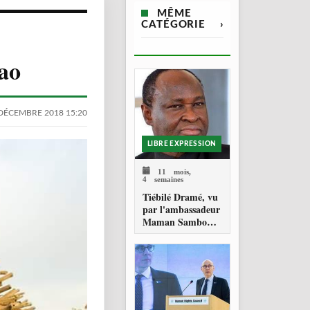
MÊME
CATÉGORIE
›
Gao
DÉCEMBRE 2018 15:20
LIBRE EXPRESSION
11 mois,
4 semaines
Tiébilé Dramé, vu
par l'ambassadeur
Maman Sambo
SIDIKOU :
hommage à un
Homme d'Etat - et
une source
d'inspiration