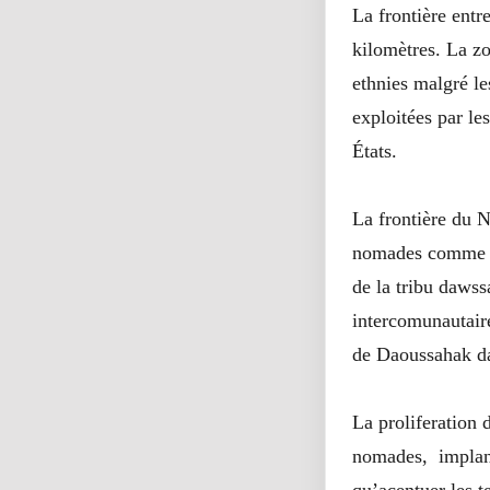
La frontière entr
kilomètres. La zo
ethnies malgré le
exploitées par le
États.
La frontière du N
nomades comme le
de la tribu daws
intercomunautaire
de Daoussahak da
La proliferation 
nomades, implanté
qu’acentuer les t