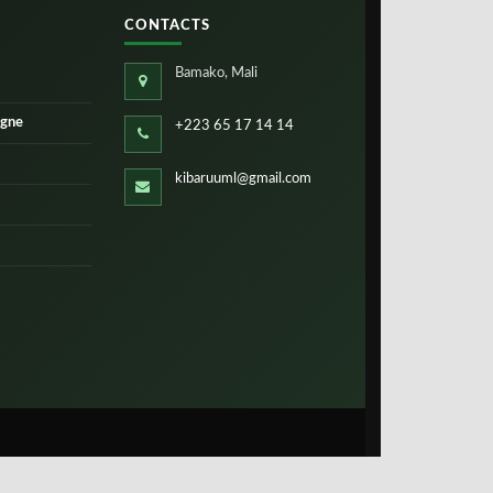
CONTACTS
Bamako, Mali
igne
+223 65 17 14 14
kibaruuml@gmail.com