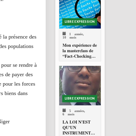
Nations Unies
LIBRE EXPRESSION
1 année,
é la présence des
10 mois
Mon expérience de
 des populations
la masterclass de
“Fact-Checking”
organisée par
 pour se rendre à
Code for Africa
dans le cadre de la
ées de payer des
lutte contre la
désinformation en
e pour les forces
Afrique
rs biens dans
LIBRE EXPRESSION
5 années,
6 mois
Niger
LA LOI N'EST
QU'UN
INSTRUMENT