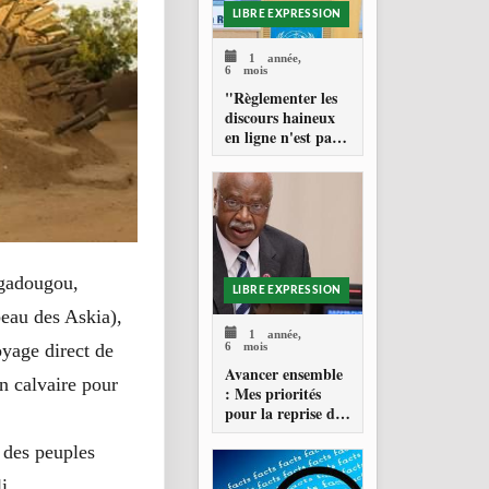
LIBRE EXPRESSION
1 année,
6 mois
"Règlementer les
discours haineux
en ligne n'est pas
de la censure "
agadougou,
LIBRE EXPRESSION
eau des Askia),
1 année,
6 mois
oyage direct de
Avancer ensemble
 calvaire pour
: Mes priorités
pour la reprise de
la 79e session de
e des peuples
l'assemblée
générale des
li.