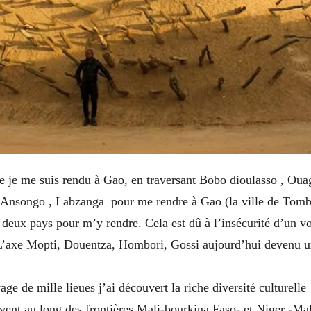
ne je me suis rendu à Gao, en traversant Bobo dioulasso , Ou
 Ansongo , Labzanga pour me rendre à Gao (la ville de Tomb
e deux pays pour m’y rendre. Cela est dû à l’insécurité d’un v
axe Mopti, Douentza, Hombori, Gossi aujourd’hui devenu un
ge de mille lieues j’ai découvert la riche diversité culturell
vent au long des frontières Mali-bourkina Faso- et Niger -Ma