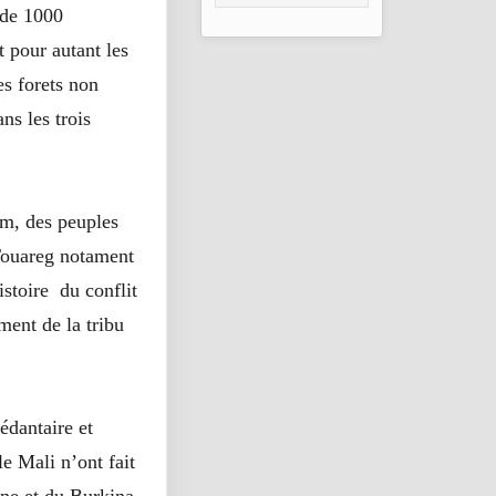
DE
 de 1000
DOMINATION
DU PEUPLE
t pour autant les
es forets non
ns les trois
km, des peuples
Touareg notament
stoire du conflit
ment de la tribu
édantaire et
e Mali n’ont fait
nne et du Burkina