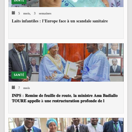
SANTÉ
5 mois, 3 semaines
Laits infantiles : l’Europe face à un scandale sanitaire
SANTÉ
7 mois
𝐈𝐍𝐏𝐒 : 𝐑𝐞𝐦𝐢𝐬𝐞 𝐝𝐞 𝐟𝐞𝐮𝐢𝐥𝐥𝐞 𝐝𝐞 𝐫𝐨𝐮𝐭𝐞, 𝐥𝐚 𝐦𝐢𝐧𝐢𝐬𝐭𝐫𝐞 𝐀𝐬𝐬𝐚 𝐁𝐚𝐝𝐢𝐚𝐥𝐥𝐨
𝐓𝐎𝐔𝐑𝐄 𝐚𝐩𝐩𝐞𝐥𝐥𝐞 à 𝐮𝐧𝐞 𝐫𝐞𝐬𝐭𝐫𝐮𝐜𝐭𝐮𝐫𝐚𝐭𝐢𝐨𝐧 𝐩𝐫𝐨𝐟𝐨𝐧𝐝𝐞 𝐝𝐞 𝐥