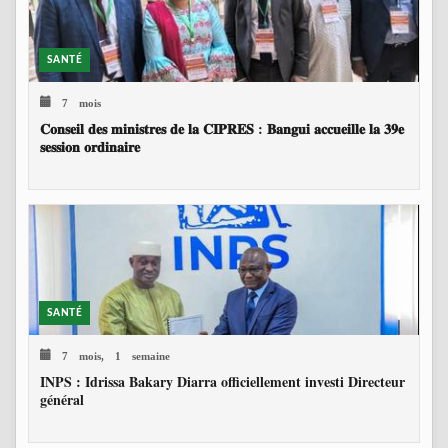
SANTÉ
7 mois
𝐂𝐨𝐧𝐬𝐞𝐢𝐥 𝐝𝐞𝐬 𝐦𝐢𝐧𝐢𝐬𝐭𝐫𝐞𝐬 𝐝𝐞 𝐥𝐚 𝐂𝐈𝐏𝐑𝐄𝐒 : 𝐁𝐚𝐧𝐠𝐮𝐢 𝐚𝐜𝐜𝐮𝐞𝐢𝐥𝐥𝐞 𝐥𝐚 𝟑𝟗𝐞
𝐬𝐞𝐬𝐬𝐢𝐨𝐧 𝐨𝐫𝐝𝐢𝐧𝐚𝐢𝐫𝐞
SANTÉ
7 mois, 1 semaine
INPS : Idrissa Bakary Diarra officiellement investi Directeur
général