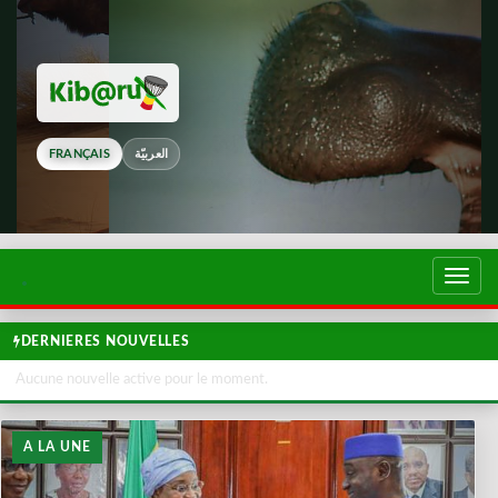
FRANÇAIS
العربيّة
Touch
de
navig
DERNIERES NOUVELLES
Aucune nouvelle active pour le moment.
A LA UNE