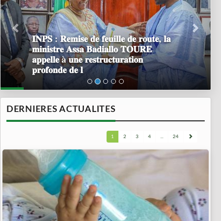
𝐈𝐍𝐏𝐒 : 𝐑𝐞𝐦𝐢𝐬𝐞 𝐝𝐞 𝐟𝐞𝐮𝐢𝐥𝐥𝐞 𝐝𝐞 𝐫𝐨𝐮𝐭𝐞, 𝐥𝐚
𝐦𝐢𝐧𝐢𝐬𝐭𝐫𝐞 𝐀𝐬𝐬𝐚 𝐁𝐚𝐝𝐢𝐚𝐥𝐥𝐨 𝐓𝐎𝐔𝐑𝐄
𝐚𝐩𝐩𝐞𝐥𝐥𝐞 à 𝐮𝐧𝐞 𝐫𝐞𝐬𝐭𝐫𝐮𝐜𝐭𝐮𝐫𝐚𝐭𝐢𝐨𝐧
𝐩𝐫𝐨𝐟𝐨𝐧𝐝𝐞 𝐝𝐞 𝐥
DERNIERES ACTUALITES
1
2
3
4
...
24