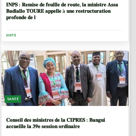
𝐈𝐍𝐏𝐒 : 𝐑𝐞𝐦𝐢𝐬𝐞 𝐝𝐞 𝐟𝐞𝐮𝐢𝐥𝐥𝐞 𝐝𝐞 𝐫𝐨𝐮𝐭𝐞, 𝐥𝐚 𝐦𝐢𝐧𝐢𝐬𝐭𝐫𝐞 𝐀𝐬𝐬𝐚
𝐁𝐚𝐝𝐢𝐚𝐥𝐥𝐨 𝐓𝐎𝐔𝐑𝐄 𝐚𝐩𝐩𝐞𝐥𝐥𝐞 à 𝐮𝐧𝐞 𝐫𝐞𝐬𝐭𝐫𝐮𝐜𝐭𝐮𝐫𝐚𝐭𝐢𝐨𝐧
𝐩𝐫𝐨𝐟𝐨𝐧𝐝𝐞 𝐝𝐞 𝐥
SUITE
SANTÉ
7 MOIS
𝐂𝐨𝐧𝐬𝐞𝐢𝐥 𝐝𝐞𝐬 𝐦𝐢𝐧𝐢𝐬𝐭𝐫𝐞𝐬 𝐝𝐞 𝐥𝐚 𝐂𝐈𝐏𝐑𝐄𝐒 : 𝐁𝐚𝐧𝐠𝐮𝐢
𝐚𝐜𝐜𝐮𝐞𝐢𝐥𝐥𝐞 𝐥𝐚 𝟑𝟗𝐞 𝐬𝐞𝐬𝐬𝐢𝐨𝐧 𝐨𝐫𝐝𝐢𝐧𝐚𝐢𝐫𝐞