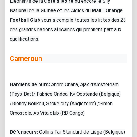
Eléphants de la
Côte d’Ivoire
ou encore le Sily
National de la
Guinée
et les Aigles du
Mali
…
Orange
Football Club
vous a compilé toutes les listes des 23
des grandes nations africaines qui prennent part aux
qualifications:
Cameroun
Gardiens de buts:
André Onana, Ajax d’Amsterdam
(Pays-Bas)/ Fabrice Ondoa, Kv Oostende (Belgique)
/Blondy Noukeu, Stoke city (Angleterre) /Simon
Omossola, As Vita club (RD Congo)
Défenseurs:
Collins Fai, Standard de Liège (Belgique)