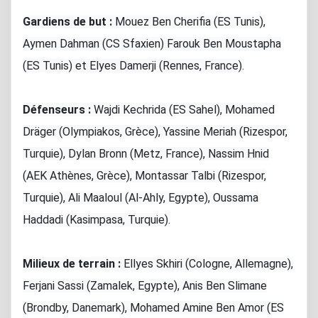
Gardiens de but :
Mouez Ben Cherifia (ES Tunis),
Aymen Dahman (CS Sfaxien) Farouk Ben Moustapha
(ES Tunis) et Elyes Damerji (Rennes, France).
Défenseurs :
Wajdi Kechrida (ES Sahel), Mohamed
Dräger (Olympiakos, Grèce), Yassine Meriah (Rizespor,
Turquie), Dylan Bronn (Metz, France), Nassim Hnid
(AEK Athènes, Grèce), Montassar Talbi (Rizespor,
Turquie), Ali Maaloul (Al-Ahly, Egypte), Oussama
Haddadi (Kasimpasa, Turquie).
Milieux de terrain :
Ellyes Skhiri (Cologne, Allemagne),
Ferjani Sassi (Zamalek, Egypte), Anis Ben Slimane
(Brondby, Danemark), Mohamed Amine Ben Amor (ES