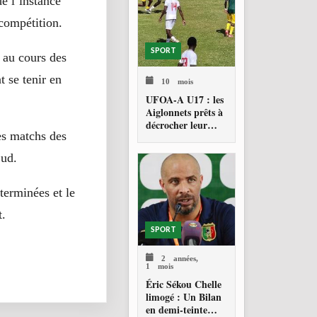
e l’instance
 compétition.
SPORT
s au cours des
t se tenir en
10 mois
UFOA-A U17 : les
Aiglonnets prêts à
décrocher leur
es matchs des
billet pour la CAN
2026
Sud.
terminées et le
t.
SPORT
2 années,
1 mois
Éric Sékou Chelle
limogé : Un Bilan
en demi-teinte