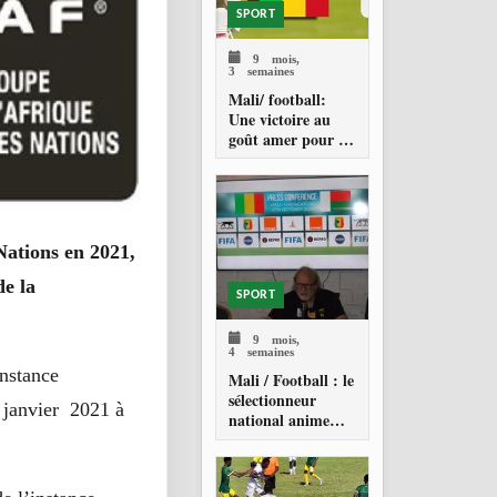
SPORT
9 mois,
3 semaines
Mali/ football:
Une victoire au
goût amer pour les
Aigles
Nations en 2021,
de la
SPORT
9 mois,
4 semaines
instance
Mali / Football : le
sélectionneur
 janvier 2021 à
national anime
une conférence de
presse