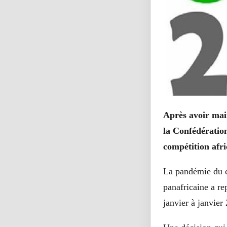
Après avoir mai
la Confédération
compétition afr
La pandémie du co
panafricaine a r
janvier à janvier