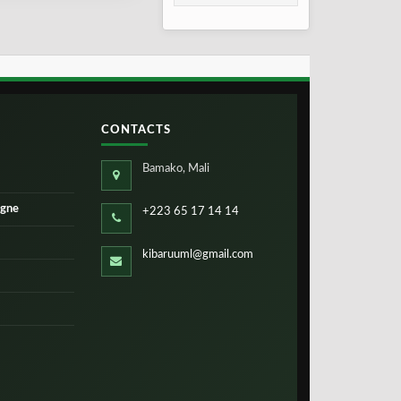
pour les Aigles du
Mali
CONTACTS
Bamako, Mali
igne
+223 65 17 14 14
kibaruuml@gmail.com