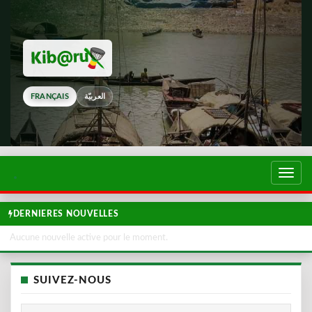
FRANÇAIS
العربيّة
Touch
de
navig
DERNIERES NOUVELLES
Aucune nouvelle active pour le moment.
SUIVEZ-NOUS