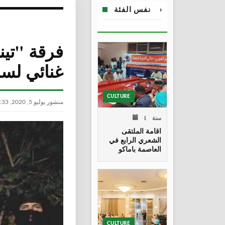
›
نفس الفئة
فرقة "تين
غنائي لسنة 0
CULTURE
منشور يوليو 5, 2020, 1:33 م
1 سنة
اقامة الملتقى
الشعري الرابع في
العاصمة باماكو
CULTURE