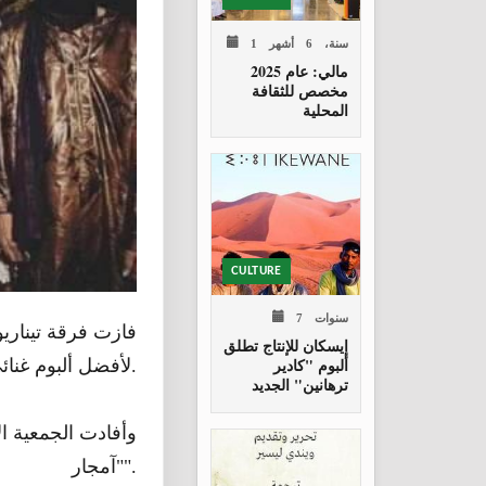
1 سنة، 6 أشهر
مالي: عام 2025
مخصص للثقافة
المحلية
CULTURE
7 سنوات
فازت فرقة تيناري
إيسكان للإنتاج تطلق
ألبوم "كادير
لأفضل ألبوم غنائي، لسنة 2020.
ترهانين" الجديد
وأفادت الجمعية ال
"آمجار".