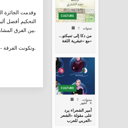
وقدمت الجائزة الت
CULTURE
7 سنوات
بين الفرق المشاركة في المنافسة التي دارت بين 8 ألبومات.
من دكا إلى تمبكتو...
مع «عبقرية اللغة»
وتكونت الفرقة - وهي من شمال مالي - عام 1979 وتمكنت من إيجاد لون فني خاص بها.
CULTURE
7 سنوات،
6 أشهر
أمير الشعراء يرد
على مقولة «الشعر
العربي للعرب»