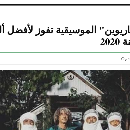
اريوين" الموسيقية تفوز لأفضل أل
202