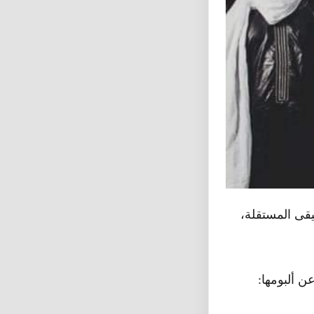
يقى المستقلة،
ن ألبومها: