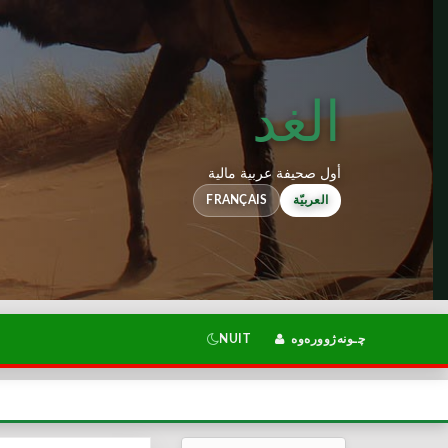
الغد
أول صحيفة عربية مالية
العربيّة
FRANÇAIS
چـونەژوورەوە
NUIT