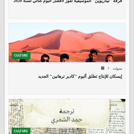
فرقة "تيناريوين" الموسيقية تفوز لأفضل ألبوم غنائي لسنة 2020
CULTURE
7 سنوات
إيسكان للإنتاج تطلق ألبوم "كادير ترهانين" الجديد
CULTURE