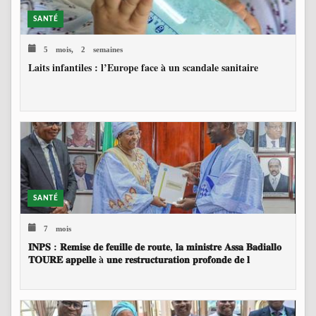
SANTÉ
5 mois, 2 semaines
Laits infantiles : l’Europe face à un scandale sanitaire
SANTÉ
7 mois
𝐈𝐍𝐏𝐒 : 𝐑𝐞𝐦𝐢𝐬𝐞 𝐝𝐞 𝐟𝐞𝐮𝐢𝐥𝐥𝐞 𝐝𝐞 𝐫𝐨𝐮𝐭𝐞, 𝐥𝐚 𝐦𝐢𝐧𝐢𝐬𝐭𝐫𝐞 𝐀𝐬𝐬𝐚 𝐁𝐚𝐝𝐢𝐚𝐥𝐥𝐨
𝐓𝐎𝐔𝐑𝐄 𝐚𝐩𝐩𝐞𝐥𝐥𝐞 à 𝐮𝐧𝐞 𝐫𝐞𝐬𝐭𝐫𝐮𝐜𝐭𝐮𝐫𝐚𝐭𝐢𝐨𝐧 𝐩𝐫𝐨𝐟𝐨𝐧𝐝𝐞 𝐝𝐞 𝐥