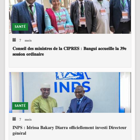
SANTÉ
7 mois
𝐂𝐨𝐧𝐬𝐞𝐢𝐥 𝐝𝐞𝐬 𝐦𝐢𝐧𝐢𝐬𝐭𝐫𝐞𝐬 𝐝𝐞 𝐥𝐚 𝐂𝐈𝐏𝐑𝐄𝐒 : 𝐁𝐚𝐧𝐠𝐮𝐢 𝐚𝐜𝐜𝐮𝐞𝐢𝐥𝐥𝐞 𝐥𝐚 𝟑𝟗𝐞
𝐬𝐞𝐬𝐬𝐢𝐨𝐧 𝐨𝐫𝐝𝐢𝐧𝐚𝐢𝐫𝐞
SANTÉ
7 mois
INPS : Idrissa Bakary Diarra officiellement investi Directeur
général