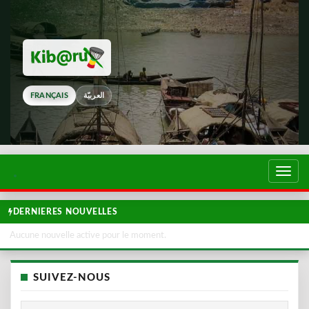
FRANÇAIS
العربيّة
Touch
de
navig
DERNIERES NOUVELLES
Aucune nouvelle active pour le moment.
SUIVEZ-NOUS