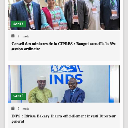
SANTÉ
7 mois
𝐂𝐨𝐧𝐬𝐞𝐢𝐥 𝐝𝐞𝐬 𝐦𝐢𝐧𝐢𝐬𝐭𝐫𝐞𝐬 𝐝𝐞 𝐥𝐚 𝐂𝐈𝐏𝐑𝐄𝐒 : 𝐁𝐚𝐧𝐠𝐮𝐢 𝐚𝐜𝐜𝐮𝐞𝐢𝐥𝐥𝐞 𝐥𝐚 𝟑𝟗𝐞
𝐬𝐞𝐬𝐬𝐢𝐨𝐧 𝐨𝐫𝐝𝐢𝐧𝐚𝐢𝐫𝐞
SANTÉ
7 mois
INPS : Idrissa Bakary Diarra officiellement investi Directeur
général