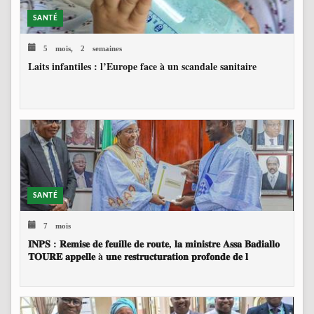
SANTÉ
5 mois, 2 semaines
Laits infantiles : l’Europe face à un scandale sanitaire
SANTÉ
7 mois
𝐈𝐍𝐏𝐒 : 𝐑𝐞𝐦𝐢𝐬𝐞 𝐝𝐞 𝐟𝐞𝐮𝐢𝐥𝐥𝐞 𝐝𝐞 𝐫𝐨𝐮𝐭𝐞, 𝐥𝐚 𝐦𝐢𝐧𝐢𝐬𝐭𝐫𝐞 𝐀𝐬𝐬𝐚 𝐁𝐚𝐝𝐢𝐚𝐥𝐥𝐨
𝐓𝐎𝐔𝐑𝐄 𝐚𝐩𝐩𝐞𝐥𝐥𝐞 à 𝐮𝐧𝐞 𝐫𝐞𝐬𝐭𝐫𝐮𝐜𝐭𝐮𝐫𝐚𝐭𝐢𝐨𝐧 𝐩𝐫𝐨𝐟𝐨𝐧𝐝𝐞 𝐝𝐞 𝐥