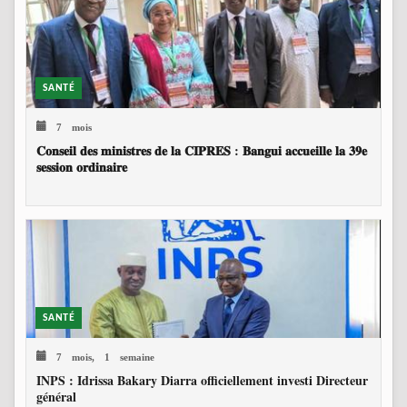
SANTÉ
7 mois
𝐂𝐨𝐧𝐬𝐞𝐢𝐥 𝐝𝐞𝐬 𝐦𝐢𝐧𝐢𝐬𝐭𝐫𝐞𝐬 𝐝𝐞 𝐥𝐚 𝐂𝐈𝐏𝐑𝐄𝐒 : 𝐁𝐚𝐧𝐠𝐮𝐢 𝐚𝐜𝐜𝐮𝐞𝐢𝐥𝐥𝐞 𝐥𝐚 𝟑𝟗𝐞
𝐬𝐞𝐬𝐬𝐢𝐨𝐧 𝐨𝐫𝐝𝐢𝐧𝐚𝐢𝐫𝐞
SANTÉ
7 mois, 1 semaine
INPS : Idrissa Bakary Diarra officiellement investi Directeur
général