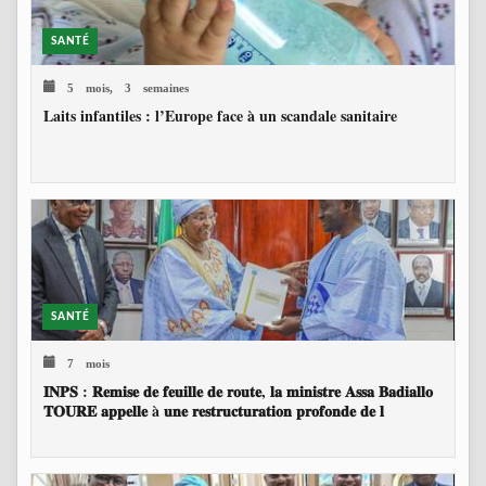
SANTÉ
5 mois, 3 semaines
Laits infantiles : l’Europe face à un scandale sanitaire
SANTÉ
7 mois
𝐈𝐍𝐏𝐒 : 𝐑𝐞𝐦𝐢𝐬𝐞 𝐝𝐞 𝐟𝐞𝐮𝐢𝐥𝐥𝐞 𝐝𝐞 𝐫𝐨𝐮𝐭𝐞, 𝐥𝐚 𝐦𝐢𝐧𝐢𝐬𝐭𝐫𝐞 𝐀𝐬𝐬𝐚 𝐁𝐚𝐝𝐢𝐚𝐥𝐥𝐨
𝐓𝐎𝐔𝐑𝐄 𝐚𝐩𝐩𝐞𝐥𝐥𝐞 à 𝐮𝐧𝐞 𝐫𝐞𝐬𝐭𝐫𝐮𝐜𝐭𝐮𝐫𝐚𝐭𝐢𝐨𝐧 𝐩𝐫𝐨𝐟𝐨𝐧𝐝𝐞 𝐝𝐞 𝐥