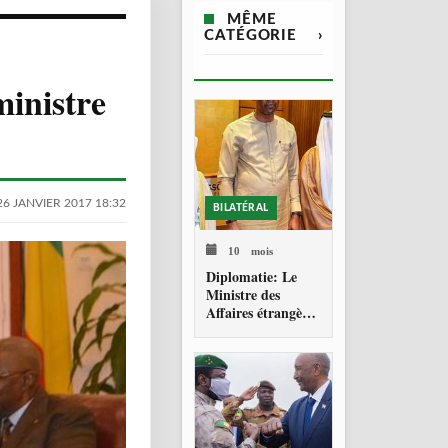
MÊME
CATÉGORIE
›
ministre
26 JANVIER 2017 18:32
BILATÉRAL
10 mois
Diplomatie: Le
Ministre des
Affaires étrangères
fait ses adieux à
l’Ambassadeur du
Qatar, artisan
d’une coopération
renforcée