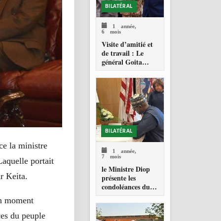
BILATÉRAL
1 année,
6 mois
Visite d’amitié et
de travail : Le
général Goita
reçoit son
homologue
soudanais Abdel
Fattah Burhan
BILATÉRAL
e la ministre
1 année,
7 mois
quelle portait
le Ministre Diop
r Keita.
présente les
condoléances du
Mali aux Etats
 un moment
Unis
ces du peuple