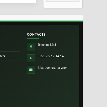
l’Arabie Saoudite
CONTACTS
Bamako, Mali
igne
+223 65 17 14 14
kibaruuml@gmail.com