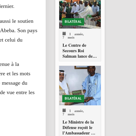
ernier.
ussi le soutien
BILATÉRAL
s-Abeba. Son pays
1 année,
7 mois
et celui du
Le Centre de
Secours Roi
Salman lance des
projets
enue à la
humanitaires au
Mali
ère et les mots
le message du
 de vue entre les
BILATÉRAL
1 année,
7 mois
Le Ministre de la
Défense reçoit le
l’Ambassadeur de