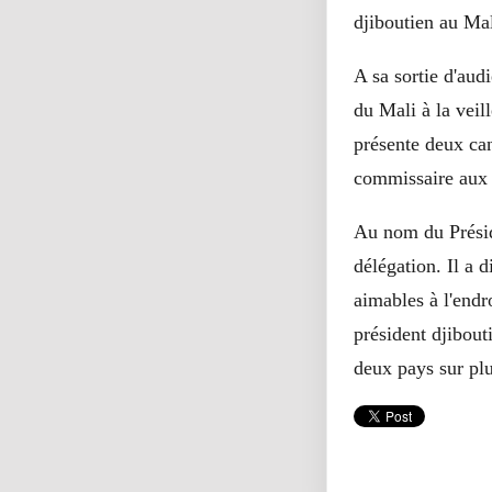
djiboutien au Mali
A sa sortie d'au
du Mali à la vei
présente deux can
commissaire aux a
Au nom du Préside
délégation. Il a 
aimables à l'endr
président djibout
deux pays sur plu