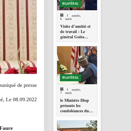
BILATÉRAL
1 année,
6 mois
Visite d’amitié et
de travail : Le
général Goita
reçoit son
homologue
soudanais Abdel
Fattah Burhan
BILATÉRAL
niqué de presse
1 année,
7 mois
é, Le 08.09.2022
le Ministre Diop
présente les
condoléances du
Mali aux Etats
Unis
 Faure