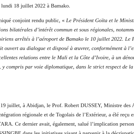
 lundi 18 juillet 2022 à Bamako.
iqué conjoint rendu public, «
Le Président Goïta et le Minis
ions bilatérales d’intérêt commun et sous régionales, notamm
oiriens arrêtés à l’aéroport de Bamako le 10 juillet 2022. Le 
dit ouvert au dialogue et disposé à œuvrer, conformément à l’e
xcellentes relations entre le Mali et la Côte d’Ivoire, à un dé
n, y compris par voie diplomatique, dans le strict respect de l
19 juillet, à Abidjan, le Prof. Robert DUSSEY, Ministre des 
Intégration régionale et de Togolais de l’Extérieur, a élé reçu 
A. Ce dernier avait, également, salué l’implication person
NGBE dans les initiatives visant à parvenir à la décrispatio