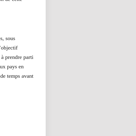
es, sous
’objectif
à prendre parti
eux pays en
u de temps avant