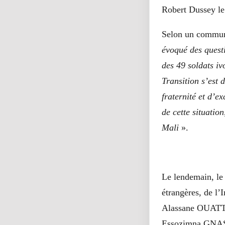
Robert Dussey le
Selon un commun
évoqué des quest
des 49 soldats iv
Transition s’est 
fraternité et d’e
de cette situatio
Mali
».
Le lendemain, le 
étrangères, de l’
Alassane OUATTAR
Essozimna GNASSI