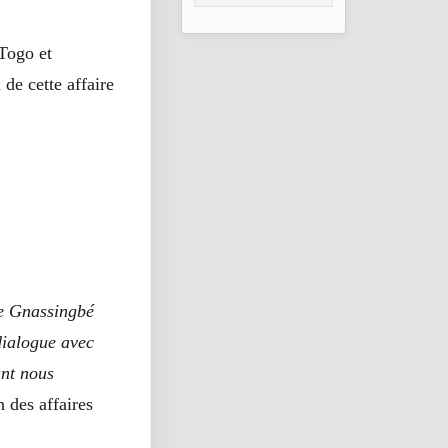
l’Arabie Saoudite
 Togo et
de cette affaire
re Gnassingbé
dialogue avec
nt nous
 des affaires