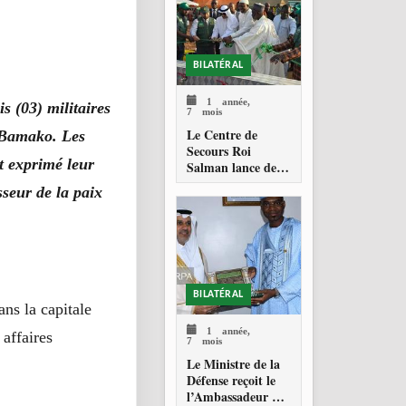
BILATÉRAL
1 année,
is (03) militaires
7 mois
Le Centre de
à Bamako. Les
Secours Roi
nt exprimé leur
Salman lance des
projets
sseur de la paix
humanitaires au
Mali
BILATÉRAL
ans la capitale
1 année,
 affaires
7 mois
Le Ministre de la
Défense reçoit le
l’Ambassadeur de