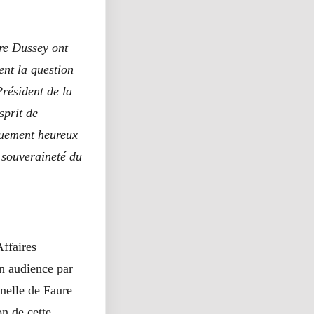
tre Dussey ont
ent la question
Président de la
sprit de
nouement heureux
a souveraineté du
Affaires
en audience par
nelle de Faure
n de cette