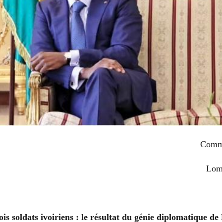
Commu
Lom
ois soldats ivoiriens : le résultat du génie diplomatique de