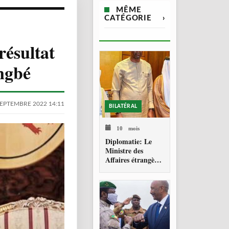
MÊME
CATÉGORIE
›
 résultat
ngbé
SEPTEMBRE 2022 14:11
BILATÉRAL
10 mois
Diplomatie: Le
Ministre des
Affaires étrangères
fait ses adieux à
l’Ambassadeur du
Qatar, artisan
d’une coopération
renforcée