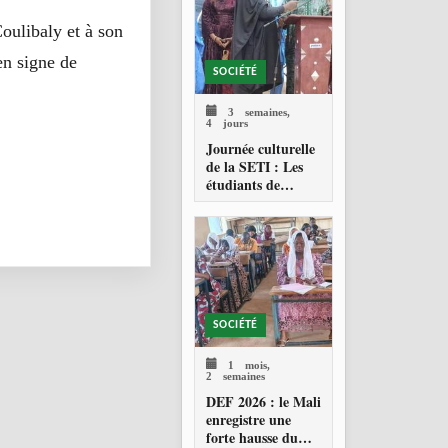
oulibaly et à son
en signe de
SOCIÉTÉ
3 semaines,
4 jours
Journée culturelle
de la SETI : Les
étudiants de
Technolab-ISTA
célèbrent les
valeurs culturelles
maliennes
SOCIÉTÉ
1 mois,
2 semaines
DEF 2026 : le Mali
enregistre une
forte hausse du