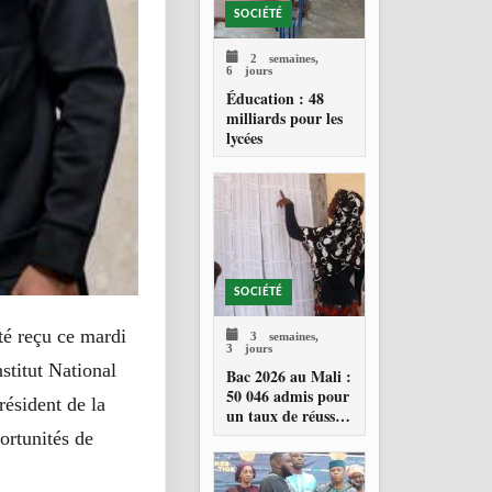
SOCIÉTÉ
2 semaines,
6 jours
Éducation : 48
milliards pour les
lycées
SOCIÉTÉ
té reçu ce mardi
3 semaines,
3 jours
titut National
Bac 2026 au Mali :
50 046 admis pour
résident de la
un taux de réussite
de 34,23 %
ortunités de