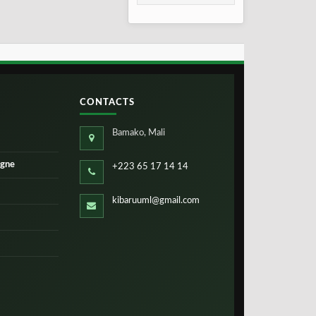
taux de réussite
CONTACTS
Bamako, Mali
igne
+223 65 17 14 14
kibaruuml@gmail.com