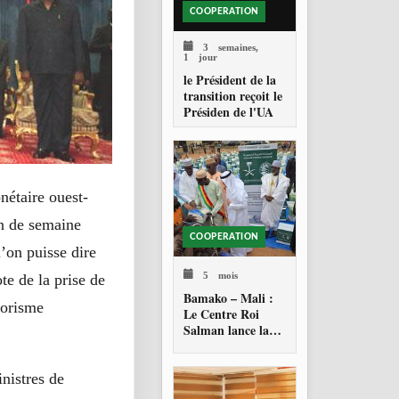
COOPERATION
3 semaines,
1 jour
le Président de la
transition reçoit le
Présiden de l'UA
étaire ouest-
in de semaine
COOPERATION
l’on puisse dire
5 mois
te de la prise de
Bamako – Mali :
rorisme
Le Centre Roi
Salman lance la
distribution de 28
500 paniers
alimentaires
nistres de