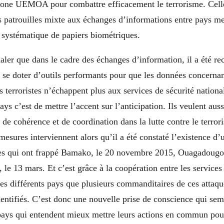
a zone UEMOA pour combattre efficacement le terrorisme. Cell
es patrouilles mixte aux échanges d’informations entre pays m
n systématique de papiers biométriques.
gnaler que dans le cadre des échanges d’information, il a été
se doter d’outils performants pour que les données concernan
s terroristes n’échappent plus aux services de sécurité national
ys c’est de mettre l’accent sur l’anticipation. Ils veulent auss
de cohérence et de coordination dans la lutte contre le terrori
mesures interviennent alors qu’il a été constaté l’existence d’u
stes qui ont frappé Bamako, le 20 novembre 2015, Ouagadougou
le 13 mars. Et c’est grâce à la coopération entre les services
s différents pays que plusieurs commanditaires de ces attaque
identifiés. C’est donc une nouvelle prise de conscience qui se
 pays qui entendent mieux mettre leurs actions en commun pour