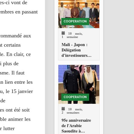
es-ci vont de
embres en passant
COOPERATION
10 mois,
 recommandé aux
1 semaine
Mali - Japon :
t certains
Délégation
e. En clair, ce
d'investisseurs
japonais en quête
i plus de
d'opportunités
sme. Il faut
n lien entre les
, le 15 janvier
COOPERATION
 de
10 mois,
s ont été soit
2 semaines
mble animer les
95e anniversaire
de l'Arabie
 lutter
Saoudite à