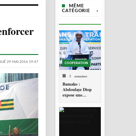
MÊME
CATÉGORIE
›
nforcer
LIÉ 29 MAI 2016 19:47
COOPERATION
3 semaines
Bamako :
Abdoulaye Diop
expose une
diplomatie
malienne fondée
sur la souveraineté
et la réciprocité