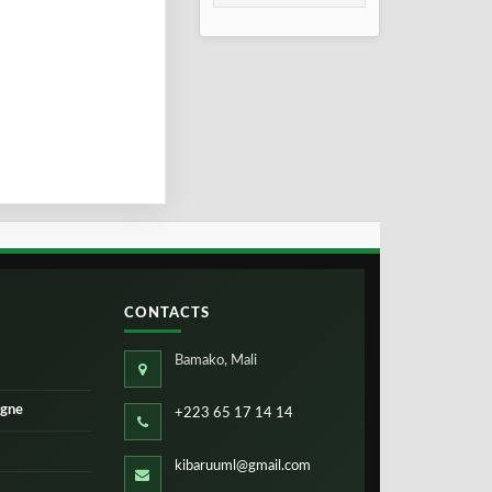
Bamako : un pont
de fraternité
renforcé
CONTACTS
Bamako, Mali
igne
+223 65 17 14 14
kibaruuml@gmail.com