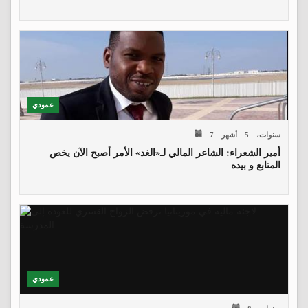
عمودي
7 سنوات، 5 أشهر
أمير الشعراء: الشاعر المالي لـ«الغد» الأمر أصبح الآن يخص
المتابع و بيده
عمودي
8 سنوات