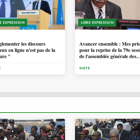
RE EXPRESSION
LIBRE EXPRESSION
ANNÉE, 6 MOIS
1 ANNÉE, 6 MOIS
lementer les discours
Avancer ensemble : Mes prio
eux en ligne n'est pas de la
pour la reprise de la 79e sess
ure "
de l'assemblée générale des
Nations Unies
E
SUITE