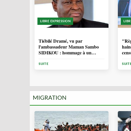
LIBRE EXPRESSION
LIB
11 MOIS, 3 SEMAINES
1 
Tiébilé Dramé, vu par
"Règ
l'ambassadeur Maman Sambo
hain
SIDIKOU : hommage à un
cens
Homme d'Etat - et une source
d'inspiration
SUITE
SUIT
MIGRATION