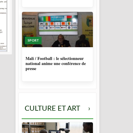
SPORT
9 MOIS, 4 SEMAINES
Mali / Football : le sélectionneur
national anime une conférence de
presse
CULTURE ET ART
›