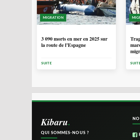
MIGRATION
MIG
7 MOIS
1 
3 090 morts en mer en 2025 sur
Trag
la route de l’Espagne
maro
migr
Cana
SUITE
SUIT
Kibaru
NO
QUI SOMMES-NOUS ?