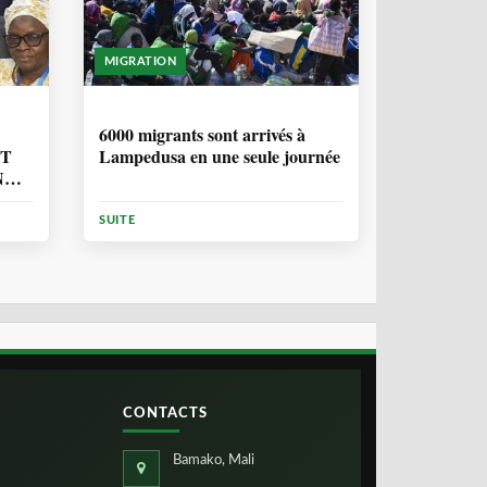
MIGRATION
2 ANNÉES, 10 MOIS
6000 migrants sont arrivés à
NT
Lampedusa en une seule journée
N
ION
SUITE
CONTACTS
Bamako, Mali