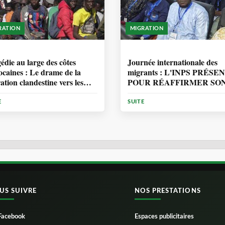
RATION
MIGRATION
ANNÉE, 7 MOIS
1 ANNÉE, 7 MOIS
édie au large des côtes
Journée internationale des
caines : Le drame de la
migrants : L'INPS PRÉSE
ation clandestine vers les
POUR RÉAFFIRMER SO
ries
ENGAGEMENT EN
MATIÈRE DE PROTECT
E
SUITE
DES PERSONNES
US SUIVRE
NOS PRESTATIONS
Facebook
Espaces publicitaires