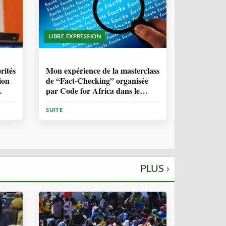
LIBRE EXPRESSION
1 ANNÉE, 10 MOIS
rités
Mon expérience de la masterclass
ion
de “Fact-Checking” organisée
par Code for Africa dans le
cadre de la lutte contre la
désinformation en Afrique
SUITE
PLUS ›