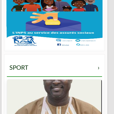
SPORT
›