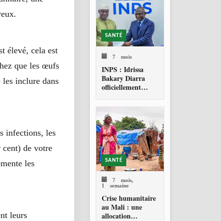
veux.
SANTÉ
 élevé, cela est
7 mois
chez que les œufs
INPS : Idrissa
Bakary Diarra
 les inclure dans
officiellement
investi Directeur
général
 infections, les
 cent) de votre
SANTÉ
emente les
7 mois,
1 semaine
Crise humanitaire
au Mali : une
nt leurs
allocation