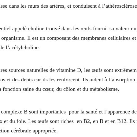
sse dans les murs des artères, et conduisent à l’athérosclérose
tion cérébrale grâce aux œufs
ntiel appelé choline trouvé dans les œufs fournit sa valeur nut
 organisme. Il est un composant des membranes cellulaires et 
de l’acétylcholine.
des dents et des os sains
ares sources naturelles de vitamine D, les œufs sont extrême
os et des dents car ils les renforcent. Ils aident à l’absorptio
la fonction saine du cœur, du côlon et du métabolisme.
liorer la qualité de vos cheveux et votre peau
 complexe B sont importantes pour la santé et l’apparence de
 et du foie. Les œufs sont riches en B2, en B et en B12. Ils
tion cérébrale appropriée.