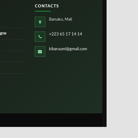
CONTACTS
Bamako, Mali
igne
+223 65 17 14 14
kibaruuml@gmail.com