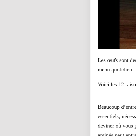
Les œufs sont des
menu quotidien.
Voici les 12 rai
1-Les œufs peuvent sau
Beaucoup d’entre
essentiels, néces
deviner où vous 
aminés peut entr