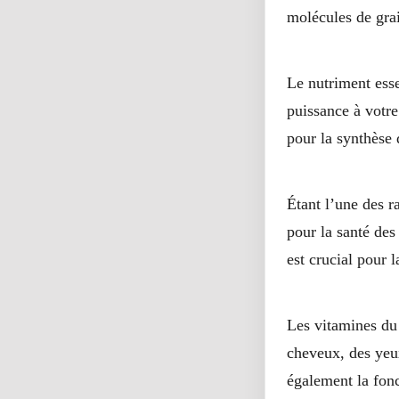
molécules de grai
5-Améliorez votre fonc
Le nutriment esse
puissance à votre
pour la synthèse 
6- Les œufs procurent 
Étant l’une des r
pour la santé des 
est crucial pour 
7-Les œufs peuvent amé
Les vitamines du
cheveux, des yeux
également la fonc