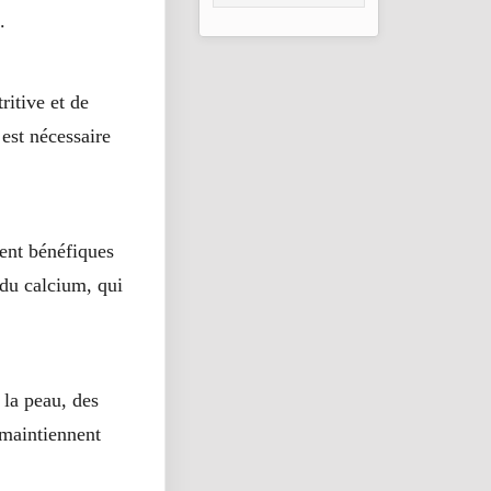
d’urgence pour
.
Gao, Mopti et
Ségou
ritive et de
est nécessaire
ment bénéfiques
n du calcium, qui
 la peau, des
 maintiennent