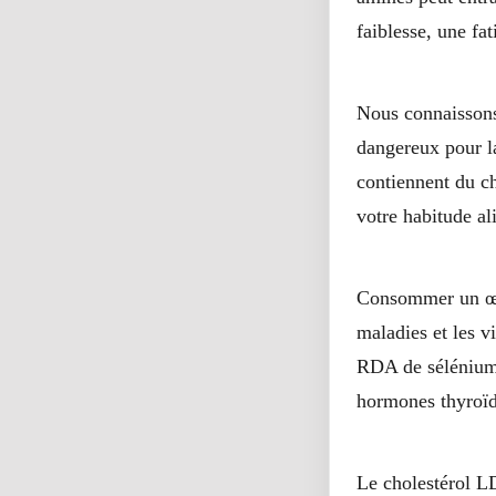
faiblesse, une fa
2-Les œufs améliorent 
Nous connaissons 
dangereux pour l
contiennent du ch
votre habitude al
3-Les œufs stimulent v
Consommer un œuf
maladies et les v
RDA de sélénium,
hormones thyroïd
4-Manger des œufs pou
Le cholestérol LD