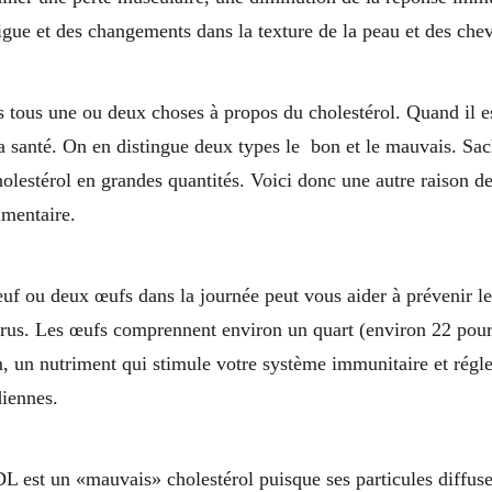
tigue et des changements dans la texture de la peau et des che
votre profil de cholestérol
tous une ou deux choses à propos du cholestérol. Quand il est
a santé. On en distingue deux types le bon et le mauvais. Sa
olestérol en grandes quantités. Voici donc une autre raison de
imentaire.
otre système immunitaire
 ou deux œufs dans la journée peut vous aider à prévenir les
irus. Les œufs comprennent environ un quart (environ 22 pour
 un nutriment qui stimule votre système immunitaire et régl
iennes.
t réduire le risque de maladies cardiaques
L est un «mauvais» cholestérol puisque ses particules diffuse