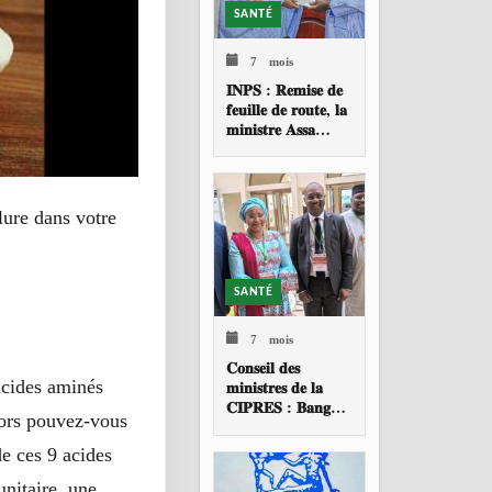
SANTÉ
7 mois
𝐈𝐍𝐏𝐒 : 𝐑𝐞𝐦𝐢𝐬𝐞 𝐝𝐞
𝐟𝐞𝐮𝐢𝐥𝐥𝐞 𝐝𝐞 𝐫𝐨𝐮𝐭𝐞, 𝐥𝐚
𝐦𝐢𝐧𝐢𝐬𝐭𝐫𝐞 𝐀𝐬𝐬𝐚
𝐁𝐚𝐝𝐢𝐚𝐥𝐥𝐨 𝐓𝐎𝐔𝐑𝐄
𝐚𝐩𝐩𝐞𝐥𝐥𝐞 à 𝐮𝐧𝐞
𝐫𝐞𝐬𝐭𝐫𝐮𝐜𝐭𝐮𝐫𝐚𝐭𝐢𝐨𝐧
𝐩𝐫𝐨𝐟𝐨𝐧𝐝𝐞 𝐝𝐞 𝐥
lure dans votre
SANTÉ
7 mois
𝐂𝐨𝐧𝐬𝐞𝐢𝐥 𝐝𝐞𝐬
𝐦𝐢𝐧𝐢𝐬𝐭𝐫𝐞𝐬 𝐝𝐞 𝐥𝐚
acides aminés
𝐂𝐈𝐏𝐑𝐄𝐒 : 𝐁𝐚𝐧𝐠𝐮𝐢
alors pouvez-vous
𝐚𝐜𝐜𝐮𝐞𝐢𝐥𝐥𝐞 𝐥𝐚 𝟑𝟗𝐞
𝐬𝐞𝐬𝐬𝐢𝐨𝐧 𝐨𝐫𝐝𝐢𝐧𝐚𝐢𝐫𝐞
e ces 9 acides
nitaire, une