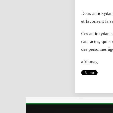
8- Idéal pour votre sa
Deux antioxydants
et favorisent la s
Ces antioxydants
cataractes, qui so
des personnes âg
afrikmag