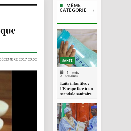
MÊME
CATÉGORIE
›
sque
DÉCEMBRE 2017 23:52
SANTÉ
5 mois,
2 semaines
Laits infantiles :
l’Europe face à un
scandale sanitaire