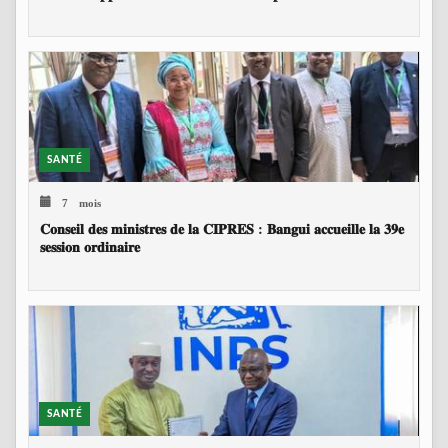
SANTÉ
7 mois
𝐂𝐨𝐧𝐬𝐞𝐢𝐥 𝐝𝐞𝐬 𝐦𝐢𝐧𝐢𝐬𝐭𝐫𝐞𝐬 𝐝𝐞 𝐥𝐚 𝐂𝐈𝐏𝐑𝐄𝐒 : 𝐁𝐚𝐧𝐠𝐮𝐢 𝐚𝐜𝐜𝐮𝐞𝐢𝐥𝐥𝐞 𝐥𝐚 𝟑𝟗𝐞
𝐬𝐞𝐬𝐬𝐢𝐨𝐧 𝐨𝐫𝐝𝐢𝐧𝐚𝐢𝐫𝐞
SANTÉ