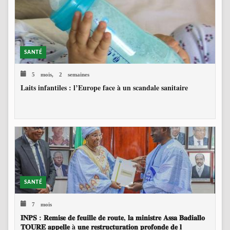
SANTÉ
5 mois, 2 semaines
Laits infantiles : l’Europe face à un scandale sanitaire
SANTÉ
7 mois
𝐈𝐍𝐏𝐒 : 𝐑𝐞𝐦𝐢𝐬𝐞 𝐝𝐞 𝐟𝐞𝐮𝐢𝐥𝐥𝐞 𝐝𝐞 𝐫𝐨𝐮𝐭𝐞, 𝐥𝐚 𝐦𝐢𝐧𝐢𝐬𝐭𝐫𝐞 𝐀𝐬𝐬𝐚 𝐁𝐚𝐝𝐢𝐚𝐥𝐥𝐨
𝐓𝐎𝐔𝐑𝐄 𝐚𝐩𝐩𝐞𝐥𝐥𝐞 à 𝐮𝐧𝐞 𝐫𝐞𝐬𝐭𝐫𝐮𝐜𝐭𝐮𝐫𝐚𝐭𝐢𝐨𝐧 𝐩𝐫𝐨𝐟𝐨𝐧𝐝𝐞 𝐝𝐞 𝐥