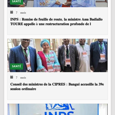
SANTÉ
7 mois
𝐈𝐍𝐏𝐒 : 𝐑𝐞𝐦𝐢𝐬𝐞 𝐝𝐞 𝐟𝐞𝐮𝐢𝐥𝐥𝐞 𝐝𝐞 𝐫𝐨𝐮𝐭𝐞, 𝐥𝐚 𝐦𝐢𝐧𝐢𝐬𝐭𝐫𝐞 𝐀𝐬𝐬𝐚 𝐁𝐚𝐝𝐢𝐚𝐥𝐥𝐨
𝐓𝐎𝐔𝐑𝐄 𝐚𝐩𝐩𝐞𝐥𝐥𝐞 à 𝐮𝐧𝐞 𝐫𝐞𝐬𝐭𝐫𝐮𝐜𝐭𝐮𝐫𝐚𝐭𝐢𝐨𝐧 𝐩𝐫𝐨𝐟𝐨𝐧𝐝𝐞 𝐝𝐞 𝐥
SANTÉ
7 mois
𝐂𝐨𝐧𝐬𝐞𝐢𝐥 𝐝𝐞𝐬 𝐦𝐢𝐧𝐢𝐬𝐭𝐫𝐞𝐬 𝐝𝐞 𝐥𝐚 𝐂𝐈𝐏𝐑𝐄𝐒 : 𝐁𝐚𝐧𝐠𝐮𝐢 𝐚𝐜𝐜𝐮𝐞𝐢𝐥𝐥𝐞 𝐥𝐚 𝟑𝟗𝐞
𝐬𝐞𝐬𝐬𝐢𝐨𝐧 𝐨𝐫𝐝𝐢𝐧𝐚𝐢𝐫𝐞