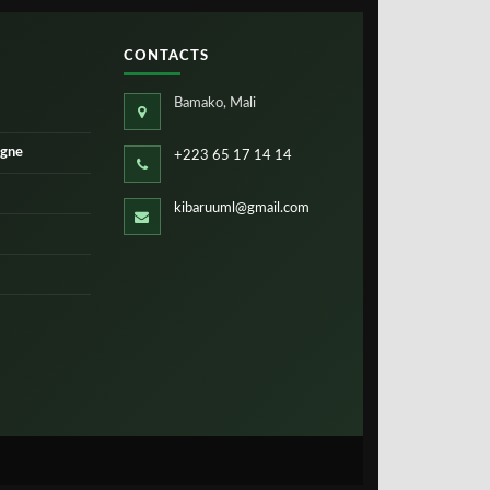
CONTACTS
Bamako, Mali
igne
+223 65 17 14 14
kibaruuml@gmail.com