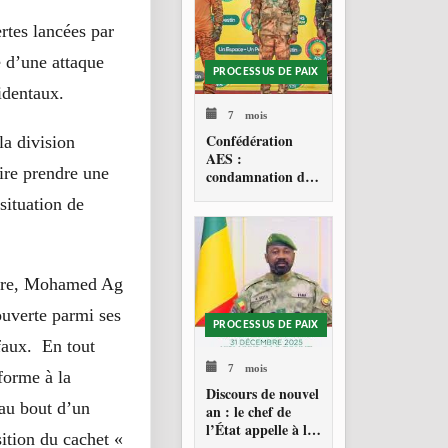
ertes lancées par
 d’une attaque
PROCESSUS DE PAIX
cidentaux.
7 mois
Confédération
la division
AES :
ire prendre une
condamnation de
l’action militaire
situation de
américaine au
Venezuela
ngère, Mohamed Ag
ouverte parmi ses
PROCESSUS DE PAIX
faux. En tout
7 mois
nforme à la
Discours de nouvel
 au bout d’un
an : le chef de
l’État appelle à la
sition du cachet «
consolidation en