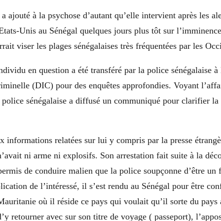
 a ajouté à la psychose d’autant qu’elle intervient après les al
Etats-Unis au Sénégal quelques jours plus tôt sur l’imminence
urrait viser les plages sénégalaises très fréquentées par les Oc
ndividu en question a été transféré par la police sénégalaise à 
riminelle (DIC) pour des enquêtes approfondies. Voyant l’affa
a police sénégalaise a diffusé un communiqué pour clarifier la 
x informations relatées sur lui y compris par la presse étra
vait ni arme ni explosifs. Son arrestation fait suite à la déc
ermis de conduire malien que la police soupçonne d’être un 
plication de l’intéressé, il s’est rendu au Sénégal pour être co
 Mauritanie où il réside ce pays qui voulait qu’il sorte du pays
d’y retourner avec sur son titre de voyage ( passeport), l’appo