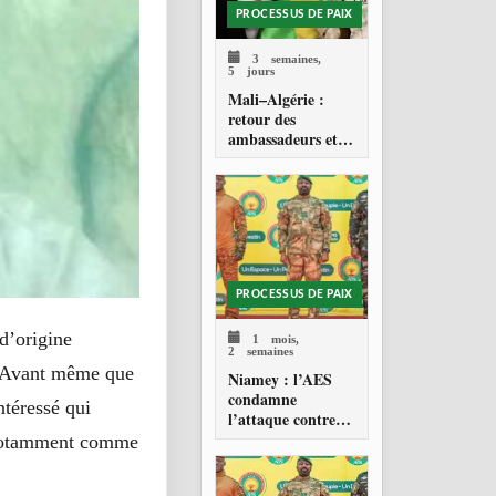
PROCESSUS DE PAIX
3 semaines,
5 jours
Mali–Algérie :
retour des
ambassadeurs et
réouverture des
espaces aériens
PROCESSUS DE PAIX
 d’origine
1 mois,
2 semaines
e. Avant même que
Niamey : l’AES
condamne
ntéressé qui
l’attaque contre
l’aéroport Diori
 notamment comme
Hamani