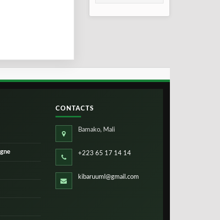
Gao, Mopti et
Ségou
CONTACTS
Bamako, Mali
igne
+223 65 17 14 14
kibaruuml@gmail.com