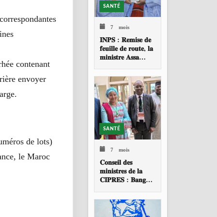
SANTÉ
 correspondantes
7 mois
cines
𝐈𝐍𝐏𝐒 : 𝐑𝐞𝐦𝐢𝐬𝐞 𝐝𝐞
𝐟𝐞𝐮𝐢𝐥𝐥𝐞 𝐝𝐞 𝐫𝐨𝐮𝐭𝐞, 𝐥𝐚
𝐦𝐢𝐧𝐢𝐬𝐭𝐫𝐞 𝐀𝐬𝐬𝐚
rhée contenant
𝐁𝐚𝐝𝐢𝐚𝐥𝐥𝐨 𝐓𝐎𝐔𝐑𝐄
𝐚𝐩𝐩𝐞𝐥𝐥𝐞 à 𝐮𝐧𝐞
prière envoyer
𝐫𝐞𝐬𝐭𝐫𝐮𝐜𝐭𝐮𝐫𝐚𝐭𝐢𝐨𝐧
𝐩𝐫𝐨𝐟𝐨𝐧𝐝𝐞 𝐝𝐞 𝐥
arge.
SANTÉ
numéros de lots)
7 mois
ance, le Maroc
𝐂𝐨𝐧𝐬𝐞𝐢𝐥 𝐝𝐞𝐬
𝐦𝐢𝐧𝐢𝐬𝐭𝐫𝐞𝐬 𝐝𝐞 𝐥𝐚
𝐂𝐈𝐏𝐑𝐄𝐒 : 𝐁𝐚𝐧𝐠𝐮𝐢
𝐚𝐜𝐜𝐮𝐞𝐢𝐥𝐥𝐞 𝐥𝐚 𝟑𝟗𝐞
𝐬𝐞𝐬𝐬𝐢𝐨𝐧 𝐨𝐫𝐝𝐢𝐧𝐚𝐢𝐫𝐞