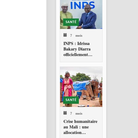
SANTÉ
7 mois
INPS : Idrissa
Bakary Diarra
officiellement
investi Directeur
général
SANTÉ
7 mois
Crise humanitaire
au Mali : une
allocation
d’urgence pour