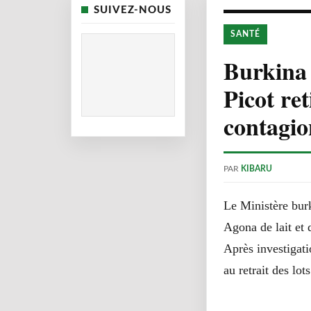
SUIVEZ-NOUS
SANTÉ
Burkina F
Picot re
contagio
PAR
KIBARU
Le Ministère bur
Agona de lait et 
Après investigati
au retrait des lot