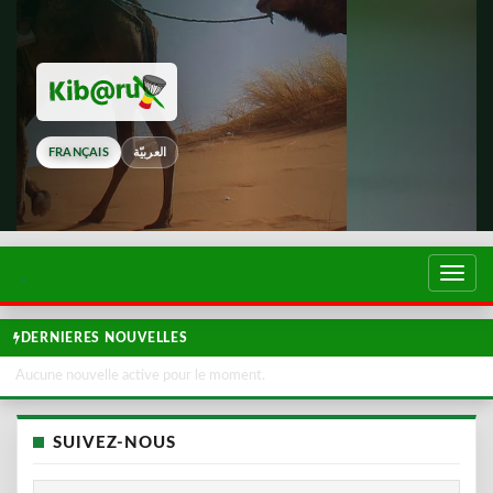
FRANÇAIS
العربيّة
Touch
de
navig
DERNIERES NOUVELLES
Aucune nouvelle active pour le moment.
SUIVEZ-NOUS