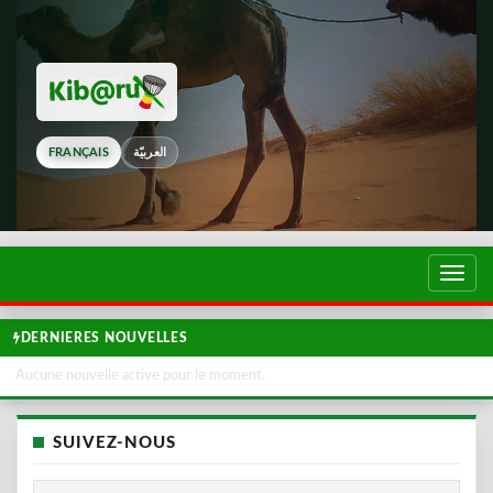
FRANÇAIS
العربيّة
Touch
de
navig
DERNIERES NOUVELLES
Aucune nouvelle active pour le moment.
SUIVEZ-NOUS