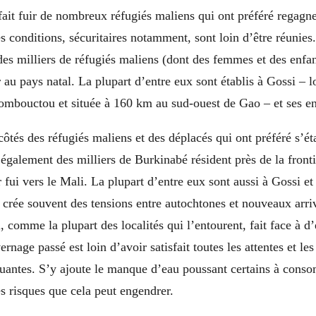
 fait fuir de nombreux réfugiés maliens qui ont préféré regagne
s conditions, sécuritaires notamment, sont loin d’être réunie
 des milliers de réfugiés maliens (dont des femmes et des enfan
r au pays natal. La plupart d’entre eux sont établis à Gossi – l
Tombouctou et située à 160 km au sud-ouest de Gao – et ses en
 côtés des réfugiés maliens et des déplacés qui ont préféré s’ét
t également des milliers de Burkinabé résident près de la fronti
 fui vers le Mali. La plupart d’entre eux sont aussi à Gossi et
 crée souvent des tensions entre autochtones et nouveaux arriv
i, comme la plupart des localités qui l’entourent, fait face à 
ernage passé est loin d’avoir satisfait toutes les attentes et les
luantes. S’y ajoute le manque d’eau poussant certains à conso
s risques que cela peut engendrer.