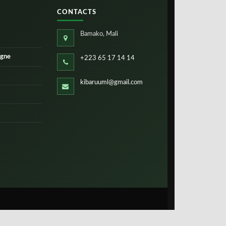
CONTACTS
Bamako, Mali
igne
+223 65 17 14 14
kibaruuml@gmail.com