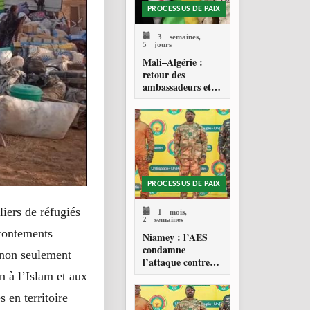
PROCESSUS DE PAIX
3 semaines,
5 jours
Mali–Algérie :
retour des
ambassadeurs et
réouverture des
espaces aériens
PROCESSUS DE PAIX
liers de réfugiés
1 mois,
2 semaines
frontements
Niamey : l’AES
condamne
 non seulement
l’attaque contre
l’aéroport Diori
 à l’Islam et aux
Hamani
 en territoire