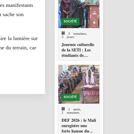
des manifestants
n sache son
SOCIÉTÉ
3 semaines,
3 jours
ire la lumière sur
Journée culturelle
e du terrain, car
de la SETI : Les
étudiants de
Technolab-ISTA
célèbrent les
valeurs culturelles
maliennes
SOCIÉTÉ
1 mois,
2 semaines
DEF 2026 : le Mali
enregistre une
forte hausse du