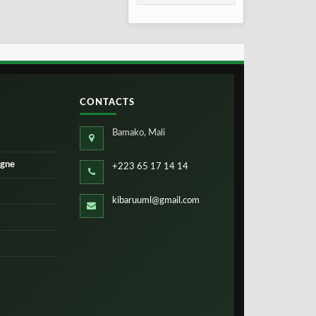
taux de réussite
CONTACTS
Bamako, Mali
igne
+223 65 17 14 14
kibaruuml@gmail.com