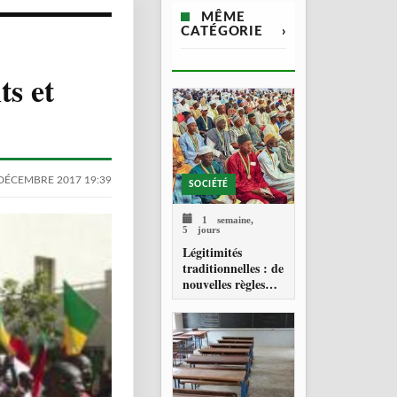
MÊME
CATÉGORIE
›
ts et
DÉCEMBRE 2017 19:39
SOCIÉTÉ
1 semaine,
5 jours
Légitimités
traditionnelles : de
nouvelles règles
pour les chefferies
locales