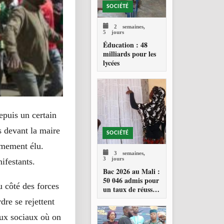
SOCIÉTÉ
2 semaines,
5 jours
Éducation : 48
milliards pour les
lycées
epuis un certain
s devant la maire
SOCIÉTÉ
imement élu.
3 semaines,
3 jours
ifestants.
Bac 2026 au Mali :
50 046 admis pour
u côté des forces
un taux de réussite
de 34,23 %
dre se rejettent
eaux sociaux où on