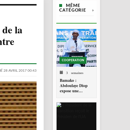
MÊME
CATÉGORIE
›
 de la
ntre
COOPERATION
É 28 AVRIL 2017 00:43
3 semaines
Bamako :
Abdoulaye Diop
expose une
diplomatie
malienne fondée
sur la souveraineté
et la réciprocité