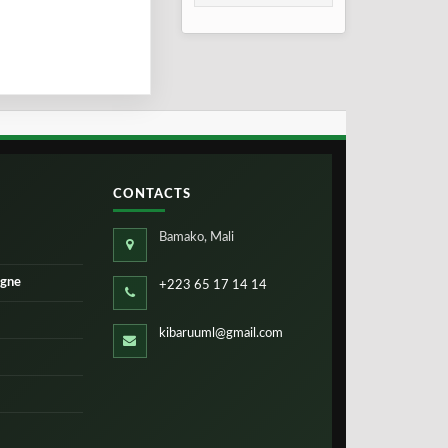
taux de réussite
CONTACTS
Bamako, Mali
igne
+223 65 17 14 14
kibaruuml@gmail.com