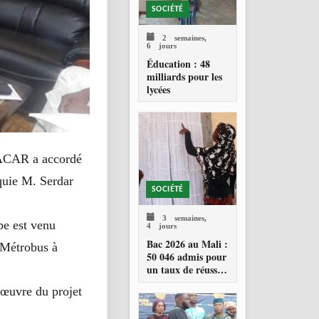
SOCIÉTÉ
2 semaines,
6 jours
Éducation : 48
milliards pour les
lycées
ACAR a accordé
quie M. Serdar
SOCIÉTÉ
3 semaines,
e est venu
4 jours
Bac 2026 au Mali :
e Métrobus à
50 046 admis pour
un taux de réussite
de 34,23 %
 œuvre du projet