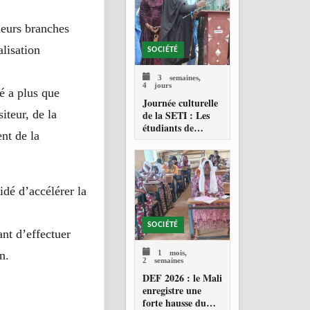
ieurs branches
alisation
SOCIÉTÉ
3 semaines,
4 jours
é a plus que
Journée culturelle
iteur, de la
de la SETI : Les
étudiants de
ent de la
Technolab-ISTA
célèbrent les
valeurs culturelles
maliennes
idé d’accélérer la
SOCIÉTÉ
ant d’effectuer
1 mois,
n.
2 semaines
DEF 2026 : le Mali
enregistre une
forte hausse du