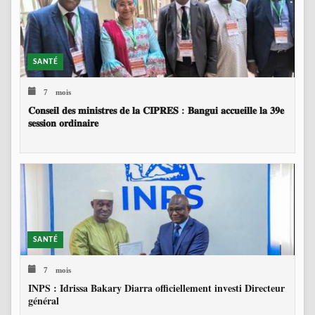
SANTÉ
7 mois
𝐂𝐨𝐧𝐬𝐞𝐢𝐥 𝐝𝐞𝐬 𝐦𝐢𝐧𝐢𝐬𝐭𝐫𝐞𝐬 𝐝𝐞 𝐥𝐚 𝐂𝐈𝐏𝐑𝐄𝐒 : 𝐁𝐚𝐧𝐠𝐮𝐢 𝐚𝐜𝐜𝐮𝐞𝐢𝐥𝐥𝐞 𝐥𝐚 𝟑𝟗𝐞
𝐬𝐞𝐬𝐬𝐢𝐨𝐧 𝐨𝐫𝐝𝐢𝐧𝐚𝐢𝐫𝐞
SANTÉ
7 mois
INPS : Idrissa Bakary Diarra officiellement investi Directeur
général