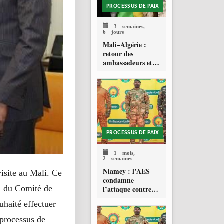
PROCESSUS DE PAIX
3 semaines,
6 jours
Mali–Algérie :
retour des
ambassadeurs et
réouverture des
espaces aériens
PROCESSUS DE PAIX
1 mois,
2 semaines
Niamey : l’AES
site au Mali. Ce
condamne
n du Comité de
l’attaque contre
l’aéroport Diori
uhaité effectuer
Hamani
 processus de