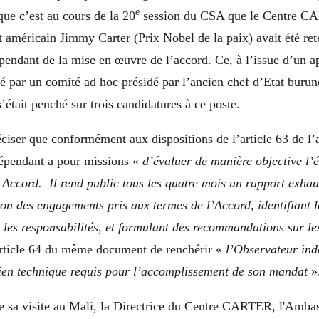
e
ue c’est au cours de la 20
session du CSA que le Centre C
nt américain Jimmy Carter (Prix Nobel de la paix) avait été r
endant de la mise en œuvre de l’accord. Ce, à l’issue d’un a
é par un comité ad hoc présidé par l’ancien chef d’Etat burun
était penché sur trois candidatures à ce poste.
éciser que conformément aux dispositions de l’article 63 de l’
dépendant a pour missions «
d’évaluer de manière objective l’é
Accord. Il rend public tous les quatre mois un rapport exhaust
ion des engagements pris aux termes de l’Accord, identifiant 
t les responsabilités, et formulant des recommandations sur l
article 64 du même document de renchérir «
l’Observateur in
tien technique requis pour l’accomplissement de son mandat
»
de sa visite au Mali, la Directrice du Centre CARTER, l'Amba