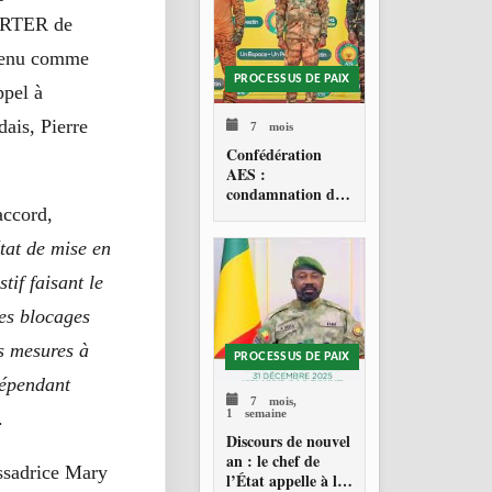
ARTER de
etenu comme
PROCESSUS DE PAIX
ppel à
dais, Pierre
7 mois
Confédération
AES :
condamnation de
l’action militaire
accord,
américaine au
tat de mise en
Venezuela
if faisant le
les blocages
es mesures à
PROCESSUS DE PAIX
dépendant
7 mois,
1 semaine
.
Discours de nouvel
an : le chef de
ssadrice Mary
l’État appelle à la