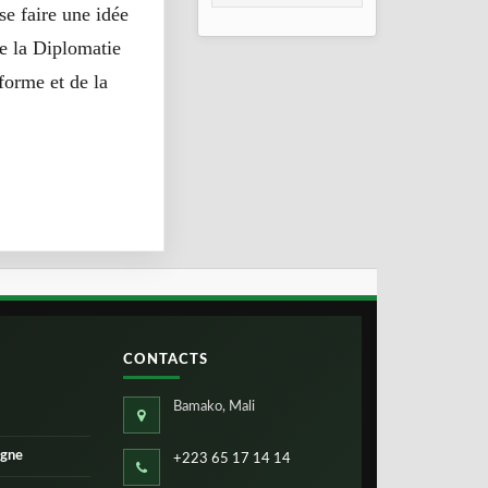
consolidation en
se faire une idée
2026
de la Diplomatie
forme et de la
CONTACTS
Bamako, Mali
igne
+223 65 17 14 14