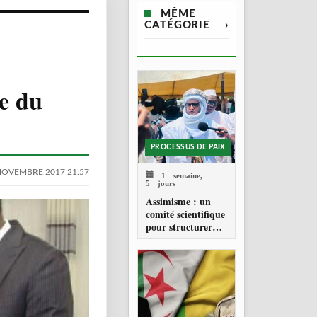
MÊME
CATÉGORIE
›
e du
PROCESSUS DE PAIX
NOVEMBRE 2017 21:57
1 semaine,
5 jours
Assimisme : un
comité scientifique
pour structurer
une doctrine de la
refondation