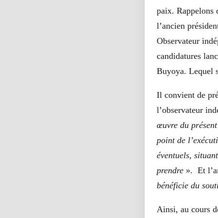
paix. Rappelons q
l’ancien préside
Observateur indép
candidatures lanc
Buyoya. Lequel s’
Il convient de pr
l’observateur in
œuvre du présent 
point de l’exécut
éventuels, situan
prendre
». Et l’
bénéficie du sou
Ainsi, au cours 