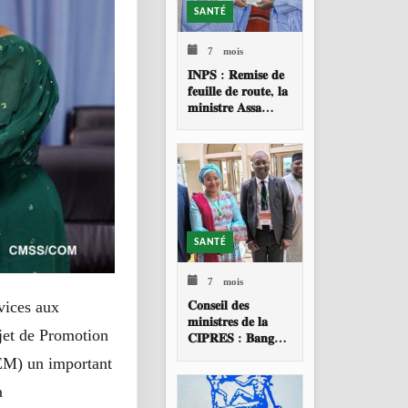
SANTÉ
7 mois
𝐈𝐍𝐏𝐒 : 𝐑𝐞𝐦𝐢𝐬𝐞 𝐝𝐞
𝐟𝐞𝐮𝐢𝐥𝐥𝐞 𝐝𝐞 𝐫𝐨𝐮𝐭𝐞, 𝐥𝐚
𝐦𝐢𝐧𝐢𝐬𝐭𝐫𝐞 𝐀𝐬𝐬𝐚
𝐁𝐚𝐝𝐢𝐚𝐥𝐥𝐨 𝐓𝐎𝐔𝐑𝐄
𝐚𝐩𝐩𝐞𝐥𝐥𝐞 à 𝐮𝐧𝐞
𝐫𝐞𝐬𝐭𝐫𝐮𝐜𝐭𝐮𝐫𝐚𝐭𝐢𝐨𝐧
𝐩𝐫𝐨𝐟𝐨𝐧𝐝𝐞 𝐝𝐞 𝐥
SANTÉ
7 mois
𝐂𝐨𝐧𝐬𝐞𝐢𝐥 𝐝𝐞𝐬
vices aux
𝐦𝐢𝐧𝐢𝐬𝐭𝐫𝐞𝐬 𝐝𝐞 𝐥𝐚
ojet de Promotion
𝐂𝐈𝐏𝐑𝐄𝐒 : 𝐁𝐚𝐧𝐠𝐮𝐢
𝐚𝐜𝐜𝐮𝐞𝐢𝐥𝐥𝐞 𝐥𝐚 𝟑𝟗𝐞
EEM) un important
𝐬𝐞𝐬𝐬𝐢𝐨𝐧 𝐨𝐫𝐝𝐢𝐧𝐚𝐢𝐫𝐞
a