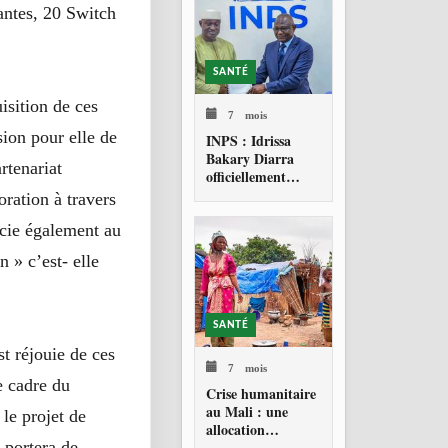
antes, 20 Switch
SANTÉ
sition de ces
7 mois
ion pour elle de
INPS : Idrissa
Bakary Diarra
rtenariat
officiellement
investi Directeur
ration à travers
général
ercie également au
 » c’est- elle
SANTÉ
t réjouie de ces
7 mois
e cadre du
Crise humanitaire
au Mali : une
le projet de
allocation
 portera de
d’urgence pour