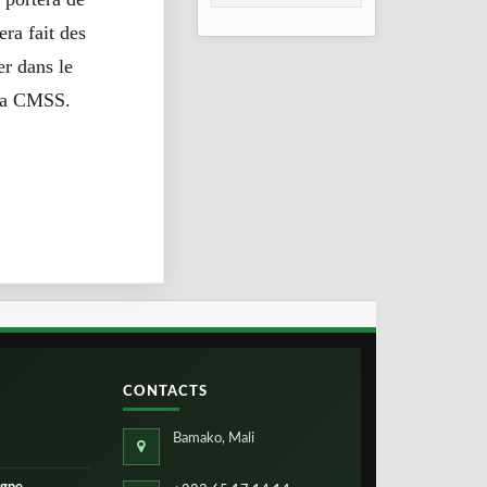
Gao, Mopti et
ra fait des
Ségou
r dans le
 la CMSS.
CONTACTS
Bamako, Mali