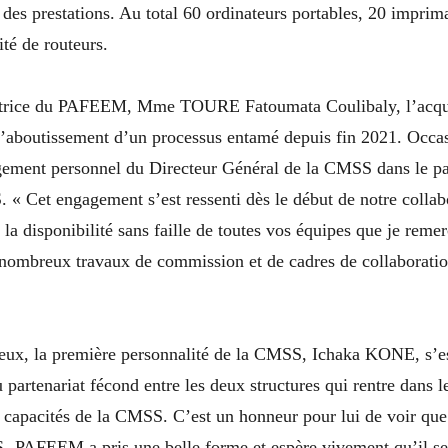
 des prestations. Au total 60 ordinateurs portables, 20 imprim
té de routeurs.
atrice du PAFEEM, Mme TOURE Fatoumata Coulibaly, l’acqui
l’aboutissement d’un processus entamé depuis fin 2021. Occas
gement personnel du Directeur Général de la CMSS dans le pa
Cet engagement s’est ressenti dès le début de notre collabo
t la disponibilité sans faille de toutes vos équipes que je rem
nombreux travaux de commission et de cadres de collaboration
eux, la première personnalité de la CMSS, Ichaka KONE, s’es
u partenariat fécond entre les deux structures qui rentre dans l
 capacités de la CMSS. C’est un honneur pour lui de voir que 
- PAFEEM a pris une belle forme et espère vivement qu’il se