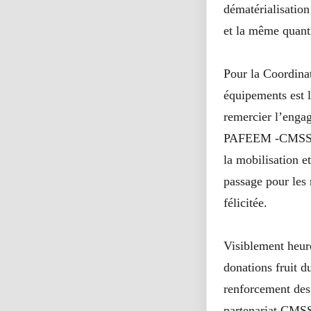
dématérialisation
et la même quanti
Pour la Coordin
équipements est 
remercier l’enga
PAFEEM -CMSS. « 
la mobilisation e
passage pour les 
félicitée.
Visiblement heur
donations fruit d
renforcement des
partenariat CMSS