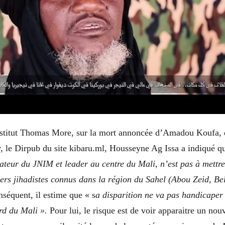
Institut Thomas More, sur la mort annoncée d’Amadou Koufa, 
, le Dirpub du site kibaru.ml, Housseyne Ag Issa a indiqué q
teur du JNIM et leader au centre du Mali, n’est pas à mett
ders jihadistes connus dans la région du Sahel (Abou Zeid, Be
séquent, il estime que « s
a disparition ne va pas handicaper
ord du Mali ».
Pour lui, le risque est de voir apparaitre un nou