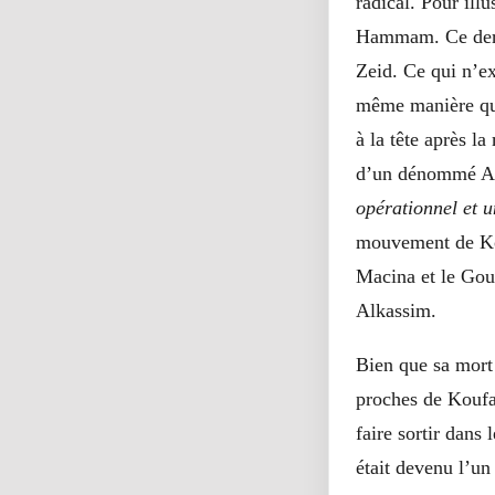
radical. Pour ill
Hammam. Ce derni
Zeid. Ce qui n’ex
même manière que
à la tête après l
d’un dénommé Ab
opérationnel et 
mouvement de Kou
Macina et le Gou
Alkassim.
Bien que sa mort 
proches de Koufa 
faire sortir dans
était devenu l’un