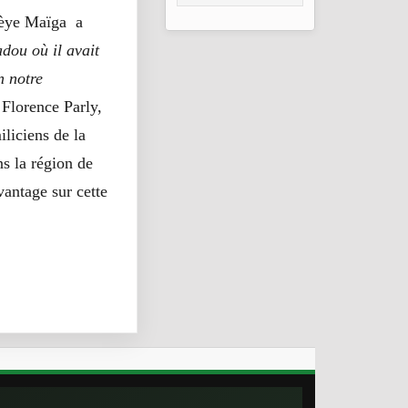
2026
bèye Maïga a
adou où il avait
n notre
 Florence Parly,
liciens de la
ns la région de
antage sur cette