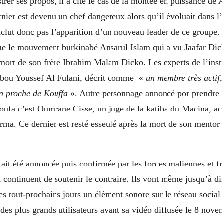
ustrer ses propos, il a cité le cas de la montée en puissance de
er est devenu un chef dangereux alors qu’il évoluait dans 
clut donc pas l’apparition d’un nouveau leader de ce groupe. 
 le mouvement burkinabé Ansarul Islam qui a vu Jaafar Dick
a mort de son frère Ibrahim Malam Dicko. Les experts de l’ins
ou Youssef Al Fulani, décrit comme «
un membre très actif,
un proche de Kouffa
». Autre personnage annoncé por prendre 
fa c’est Oumrane Cisse, un juge de la katiba du Macina, acti
rma. Ce dernier est resté esseulé après la mort de son mento
ait été annoncée puis confirmée par les forces maliennes et fr
continuent de soutenir le contraire. Ils vont même jusqu’à dir
 les tout-prochains jours un élément sonore sur le réseau socia
 des plus grands utilisateurs avant sa vidéo diffusée le 8 nove