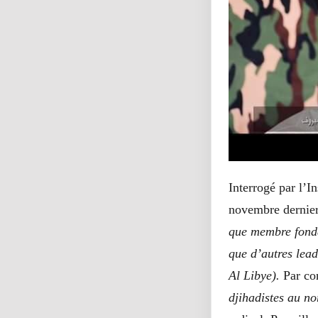
Interrogé par l’
novembre dernier
que membre fonda
que d’autres lea
Al Libye).
Par con
djihadistes au n