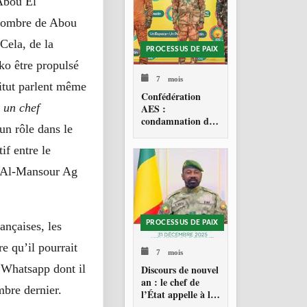
 Abou El
l’ombre de Abou
Cela, de la
PROCESSUS DE PAIX
o être propulsé
7 mois
titut parlent même
Confédération
 un chef
AES :
condamnation de
un rôle dans le
l’action militaire
américaine au
f entre le
Venezuela
r Al-Mansour Ag
ançaises, les
PROCESSUS DE PAIX
e qu’il pourrait
7 mois
l Whatsapp dont il
Discours de nouvel
an : le chef de
mbre dernier.
l’État appelle à la
consolidation en