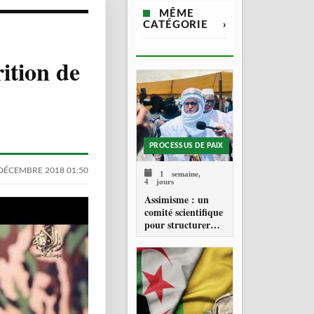
MÊME
CATÉGORIE
›
ition de
PROCESSUS DE PAIX
DÉCEMBRE 2018 01:50
1 semaine,
4 jours
Assimisme : un
comité scientifique
pour structurer
une doctrine de la
refondation