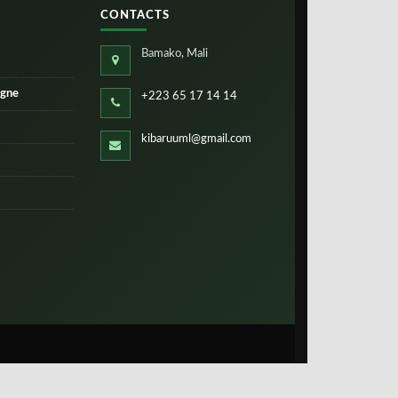
CONTACTS
Bamako, Mali
igne
+223 65 17 14 14
kibaruuml@gmail.com