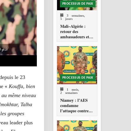
PROCESSUS DE PAIX
3 semaines,
5 jours
Mali–Algérie :
retour des
ambassadeurs et
réouverture des
espaces aériens
depuis le 23
PROCESSUS DE PAIX
ue «
Kouffa, bien
1 mois,
2 semaines
re au même niveau
Niamey : l’AES
lmokhtar, Talha
condamne
l’attaque contre
 les groupes
l’aéroport Diori
Hamani
veau leader plus