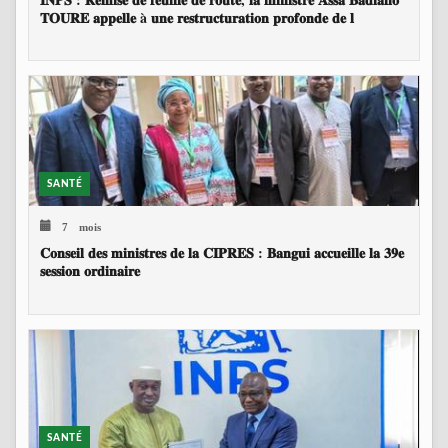
𝐓𝐎𝐔𝐑𝐄 𝐚𝐩𝐩𝐞𝐥𝐥𝐞 à 𝐮𝐧𝐞 𝐫𝐞𝐬𝐭𝐫𝐮𝐜𝐭𝐮𝐫𝐚𝐭𝐢𝐨𝐧 𝐩𝐫𝐨𝐟𝐨𝐧𝐝𝐞 𝐝𝐞 𝐥
SANTÉ
7 mois
𝐂𝐨𝐧𝐬𝐞𝐢𝐥 𝐝𝐞𝐬 𝐦𝐢𝐧𝐢𝐬𝐭𝐫𝐞𝐬 𝐝𝐞 𝐥𝐚 𝐂𝐈𝐏𝐑𝐄𝐒 : 𝐁𝐚𝐧𝐠𝐮𝐢 𝐚𝐜𝐜𝐮𝐞𝐢𝐥𝐥𝐞 𝐥𝐚 𝟑𝟗𝐞
𝐬𝐞𝐬𝐬𝐢𝐨𝐧 𝐨𝐫𝐝𝐢𝐧𝐚𝐢𝐫𝐞
SANTÉ