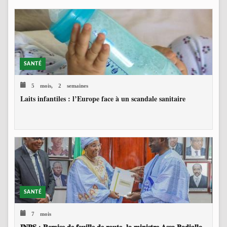
SANTÉ
5 mois, 2 semaines
Laits infantiles : l’Europe face à un scandale sanitaire
SANTÉ
7 mois
𝐈𝐍𝐏𝐒 : 𝐑𝐞𝐦𝐢𝐬𝐞 𝐝𝐞 𝐟𝐞𝐮𝐢𝐥𝐥𝐞 𝐝𝐞 𝐫𝐨𝐮𝐭𝐞, 𝐥𝐚 𝐦𝐢𝐧𝐢𝐬𝐭𝐫𝐞 𝐀𝐬𝐬𝐚 𝐁𝐚𝐝𝐢𝐚𝐥𝐥𝐨