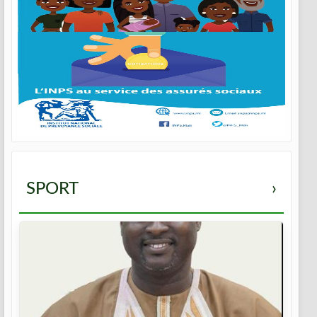
SPORT
›