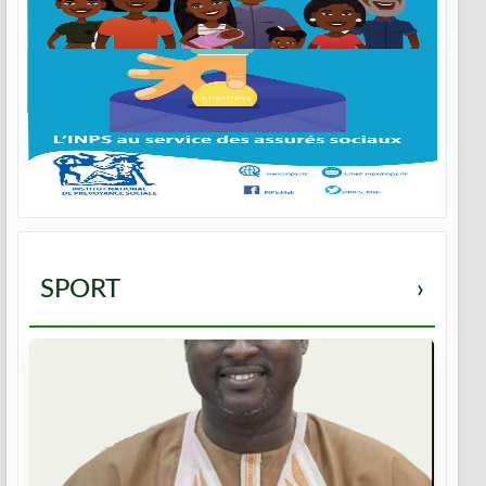
SPORT
›