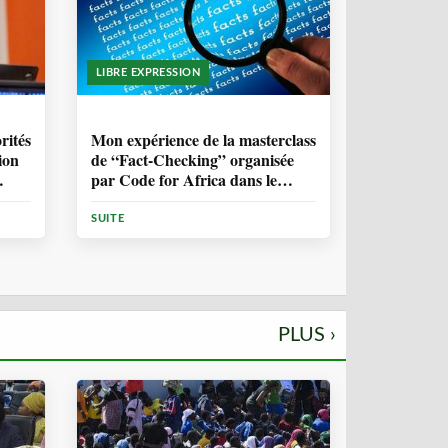
LIBRE EXPRESSION
1 ANNÉE, 10 MOIS
rités
Mon expérience de la masterclass
ion
de “Fact-Checking” organisée
par Code for Africa dans le
cadre de la lutte contre la
désinformation en Afrique
SUITE
PLUS ›