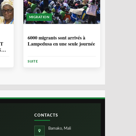
MIGRATION
2 ANNÉES, 10 MOIS
6000 migrants sont arrivés à
NT
Lampedusa en une seule journée
N
ION
SUITE
CONTACTS
Bamako, Mali