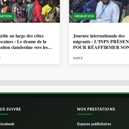
RATION
MIGRATION
ANNÉE, 7 MOIS
1 ANNÉE, 7 MOIS
édie au large des côtes
Journée internationale des
caines : Le drame de la
migrants : L'INPS PRÉSE
ation clandestine vers les
POUR RÉAFFIRMER SO
ries
ENGAGEMENT EN
MATIÈRE DE PROTECT
E
SUITE
DES PERSONNES
US SUIVRE
NOS PRESTATIONS
Facebook
Espaces publicitaires