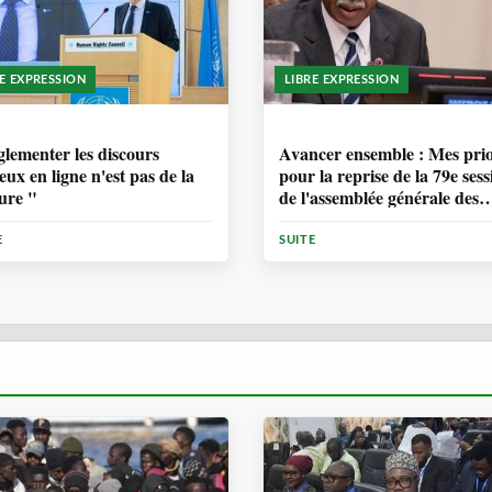
RE EXPRESSION
LIBRE EXPRESSION
ANNÉE, 6 MOIS
1 ANNÉE, 6 MOIS
lementer les discours
Avancer ensemble : Mes prio
eux en ligne n'est pas de la
pour la reprise de la 79e sess
ure "
de l'assemblée générale des
Nations Unies
E
SUITE