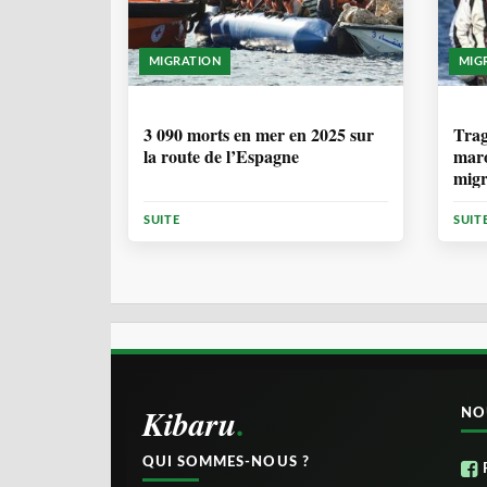
MIGRATION
MIG
7 MOIS
1 
3 090 morts en mer en 2025 sur
Trag
la route de l’Espagne
maro
migr
Cana
SUITE
SUIT
Kibaru
NO
QUI SOMMES-NOUS ?