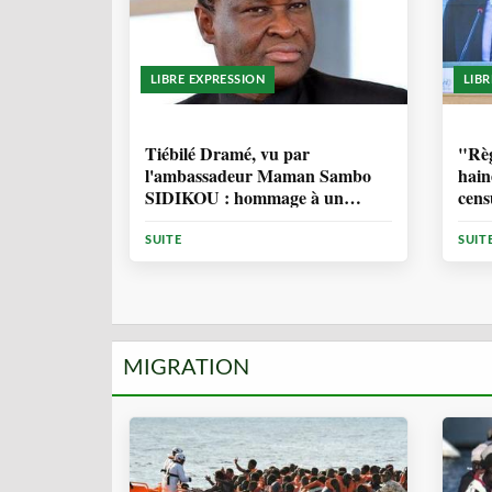
LIBRE EXPRESSION
LIB
11 MOIS, 3 SEMAINES
1 
Tiébilé Dramé, vu par
"Règ
l'ambassadeur Maman Sambo
hain
SIDIKOU : hommage à un
cens
Homme d'Etat - et une source
d'inspiration
SUITE
SUIT
MIGRATION