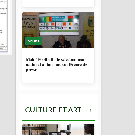
SPORT
9 MOIS, 4 SEMAINES
Mali / Football : le sélectionneur
national anime une conférence de
presse
CULTURE ET ART
›