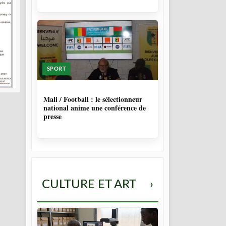
SPORT
9 MOIS, 4 SEMAINES
Mali / Football : le sélectionneur
national anime une conférence de
presse
CULTURE ET ART
›