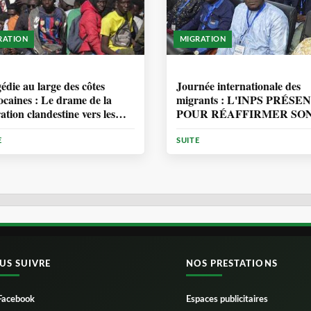
RATION
MIGRATION
ANNÉE, 7 MOIS
1 ANNÉE, 7 MOIS
édie au large des côtes
Journée internationale des
caines : Le drame de la
migrants : L'INPS PRÉSE
ation clandestine vers les
POUR RÉAFFIRMER SO
ries
ENGAGEMENT EN
MATIÈRE DE PROTECT
E
SUITE
DES PERSONNES
US SUIVRE
NOS PRESTATIONS
Facebook
Espaces publicitaires