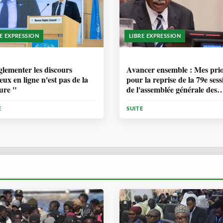
RE EXPRESSION
LIBRE EXPRESSION
ANNÉE, 6 MOIS
1 ANNÉE, 6 MOIS
lementer les discours
Avancer ensemble : Mes prio
eux en ligne n'est pas de la
pour la reprise de la 79e sess
ure "
de l'assemblée générale des
Nations Unies
E
SUITE