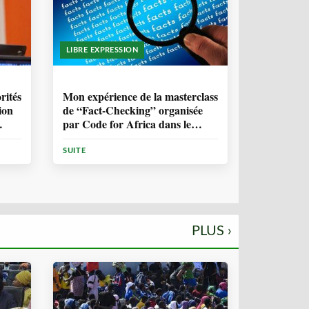
LIBRE EXPRESSION
1 ANNÉE, 10 MOIS
rités
Mon expérience de la masterclass
ion
de “Fact-Checking” organisée
par Code for Africa dans le
cadre de la lutte contre la
désinformation en Afrique
SUITE
PLUS ›