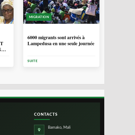
MIGRATION
2 ANNÉES, 10 MOIS
6000 migrants sont arrivés à
NT
Lampedusa en une seule journée
N
ION
SUITE
CONTACTS
Bamako, Mali