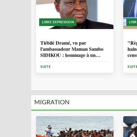
LIBRE EXPRESSION
LIB
11 MOIS, 3 SEMAINES
1 
Tiébilé Dramé, vu par
"Règ
l'ambassadeur Maman Sambo
hain
SIDIKOU : hommage à un
cens
Homme d'Etat - et une source
d'inspiration
SUITE
SUIT
MIGRATION