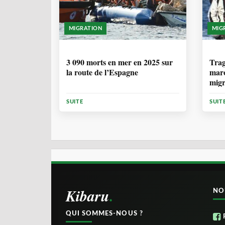
MIGRATION
MIG
7 MOIS
1 
3 090 morts en mer en 2025 sur
Trag
la route de l’Espagne
maro
migr
Cana
SUITE
SUIT
Kibaru
NO
QUI SOMMES-NOUS ?