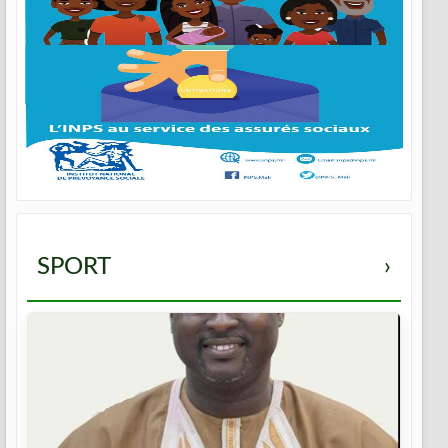
SPORT
›