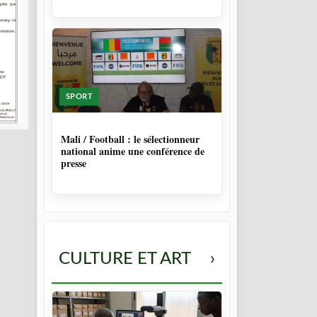
SPORT
9 MOIS, 4 SEMAINES
Mali / Football : le sélectionneur
national anime une conférence de
presse
CULTURE ET ART
›