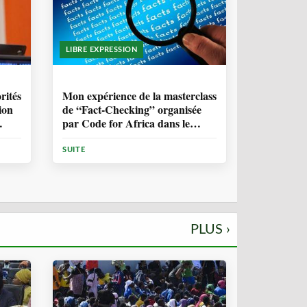
LIBRE EXPRESSION
1 ANNÉE, 10 MOIS
rités
Mon expérience de la masterclass
ion
de “Fact-Checking” organisée
par Code for Africa dans le
cadre de la lutte contre la
désinformation en Afrique
SUITE
PLUS ›