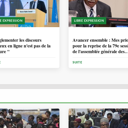
RE EXPRESSION
LIBRE EXPRESSION
ANNÉE, 6 MOIS
1 ANNÉE, 6 MOIS
lementer les discours
Avancer ensemble : Mes prio
eux en ligne n'est pas de la
pour la reprise de la 79e sess
ure "
de l'assemblée générale des
Nations Unies
E
SUITE