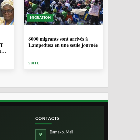
MIGRATION
2 ANNÉES, 10 MOIS
6000 migrants sont arrivés à
NT
Lampedusa en une seule journée
N
ION
SUITE
CONTACTS
Bamako, Mali