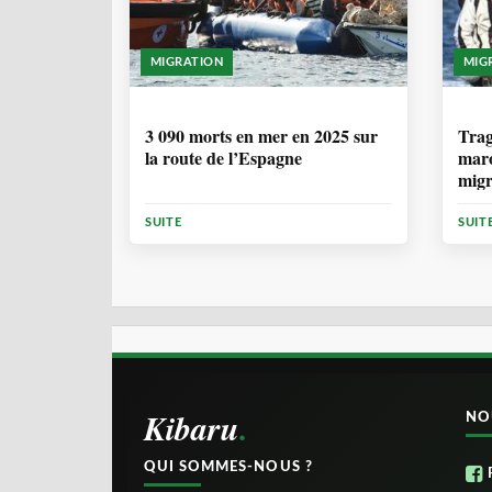
MIGRATION
MIG
7 MOIS
1 
3 090 morts en mer en 2025 sur
Trag
la route de l’Espagne
maro
migr
Cana
SUITE
SUIT
Kibaru
NO
QUI SOMMES-NOUS ?