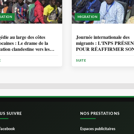
RATION
MIGRATION
ANNÉE, 7 MOIS
1 ANNÉE, 7 MOIS
édie au large des côtes
Journée internationale des
caines : Le drame de la
migrants : L'INPS PRÉSE
ation clandestine vers les
POUR RÉAFFIRMER SO
ries
ENGAGEMENT EN
MATIÈRE DE PROTECT
E
SUITE
DES PERSONNES
US SUIVRE
NOS PRESTATIONS
Facebook
Espaces publicitaires