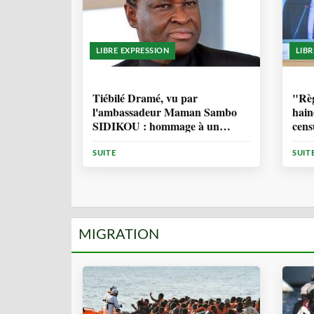
LIBRE EXPRESSION
LIB
11 MOIS, 3 SEMAINES
1 
Tiébilé Dramé, vu par
"Règ
l'ambassadeur Maman Sambo
hain
SIDIKOU : hommage à un
cens
Homme d'Etat - et une source
d'inspiration
SUITE
SUIT
MIGRATION