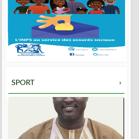
SPORT
›