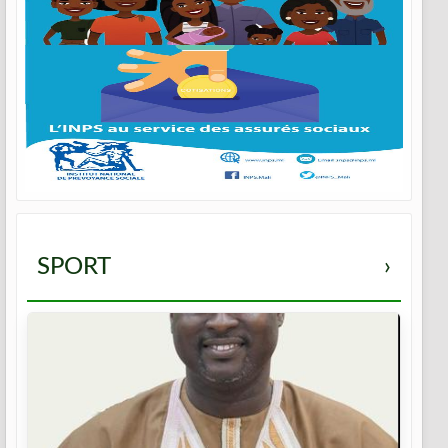
SPORT
›