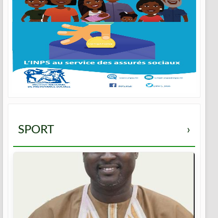
SPORT
›